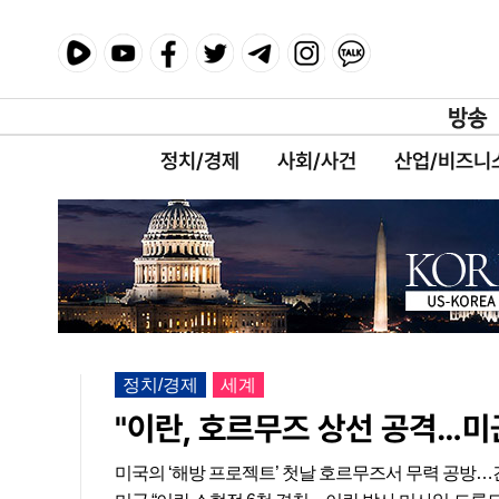
정치/경제
사회/사건
산업/비즈니
정치/경제
세계
"이란, 호르무즈 상선 공격…미
미국의 ‘해방 프로젝트’ 첫날 호르무즈서 무력 공방…