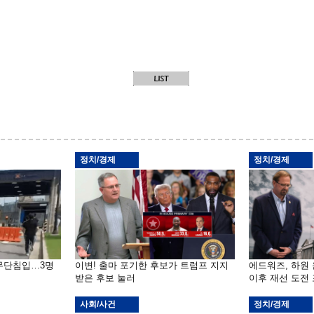
정치/경제
정치/경제
 무단침입…3명
이변! 출마 포기한 후보가 트럼프 지지
에드워즈, 하원
받은 후보 눌러
이후 재선 도전
사회/사건
정치/경제