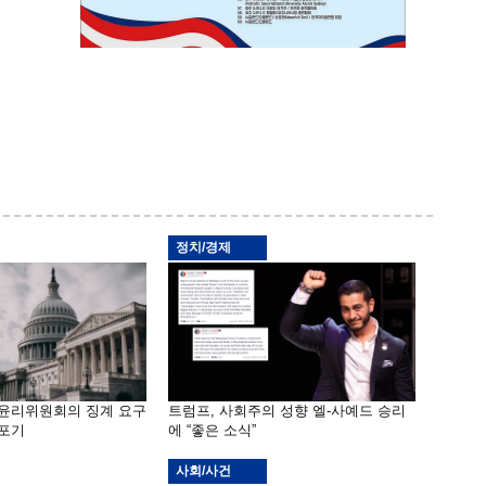
정치/경제
 윤리위원회의 징계 요구
트럼프, 사회주의 성향 엘-사예드 승리
 포기
에 “좋은 소식”
사회/사건