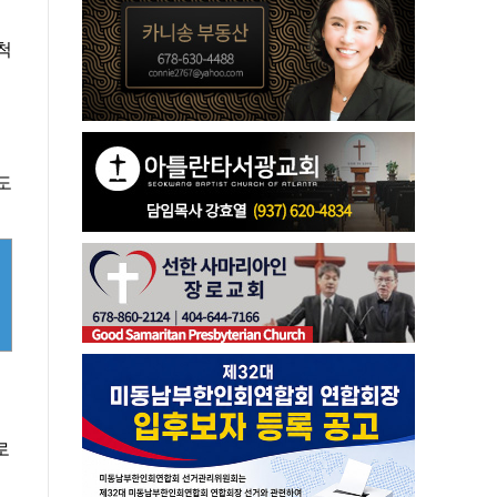
척
도
로