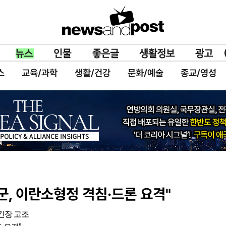
스
교육/과학
생활/건강
문화/예술
종교/영성
군, 이란소형정 격침·드론 요격"
긴장 고조