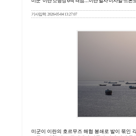
미군 “이란 소형정 6척 격침…이란 발사 미사일·드론도
기사입력: 2026-05-04 13:27:07
미군이 이란의 호르무즈 해협 봉쇄로 발이 묶인 각