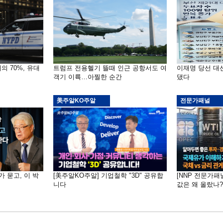
의 70%, 유대
트럼프 전용헬기 뜰때 인근 공항서도 여
이재명 당선 대
객기 이륙…아찔한 순간
댔다
美주알KO주알
전문가패널
가 묻고, 이 박
[美주알KO주알] 기업철학 "3D" 공유합
[NNP 전문가패
니다
값은 왜 올랐나?…