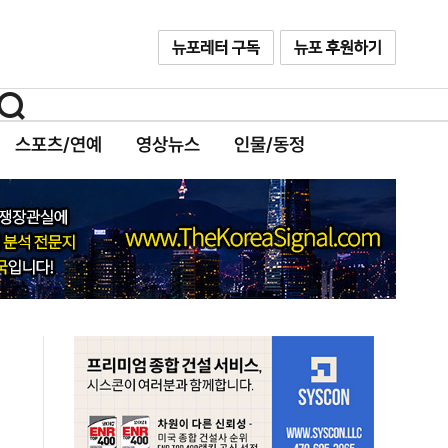
스포츠/연예
영상뉴스
인물/동정