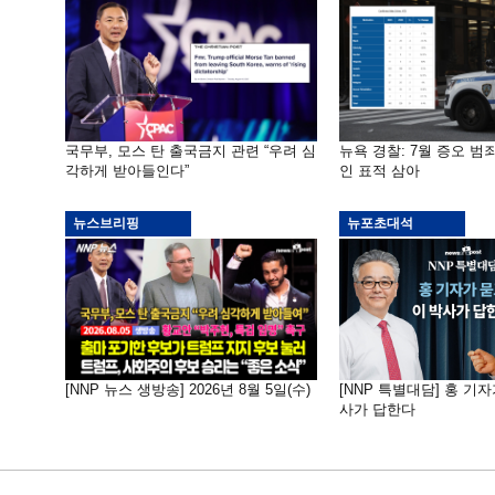
국무부, 모스 탄 출국금지 관련 “우려 심
뉴욕 경찰: 7월 증오 범죄
각하게 받아들인다”
인 표적 삼아
뉴스브리핑
뉴포초대석
[NNP 뉴스 생방송] 2026년 8월 5일(수)
[NNP 특별대담] 홍 기자
사가 답한다