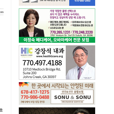
com
호