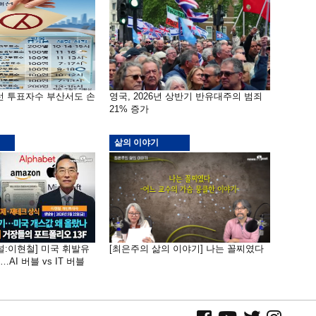
선 투표자수 부산서도 손
영국, 2026년 상반기 반유대주의 범죄
21% 증가
삶의 이야기
널:이현철] 미국 휘발유
[최은주의 삶의 이야기] 나는 꼴찌였다
AI 버블 vs IT 버블