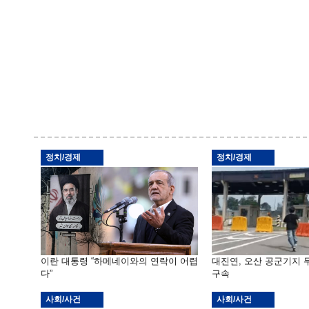
정치/경제
정치/경제
이란 대통령 “하메네이와의 연락이 어렵
대진연, 오산 공군기지
다”
구속
사회/사건
사회/사건