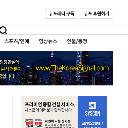
스포츠/연예
영상뉴스
인물/동정