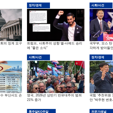
정치/경제
사회/사건
원회의 징계 요구
트럼프, 사회주의 성향 엘-사예드 승리
국무부, 모스 탄
에 “좋은 소식”
각하게 받아들인
사회/사건
정치/경제
자수 부산서도 손
영국, 2026년 상반기 반유대주의 범죄
국힘 ‘추천위원 
21% 증가
안 “박주현 변호
美주알KO주알
전문가패널