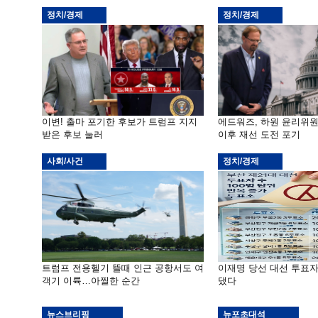
정치/경제
정치/경제
이변! 출마 포기한 후보가 트럼프 지지
에드워즈, 하원 윤리위
받은 후보 눌러
이후 재선 도전 포기
사회/사건
정치/경제
트럼프 전용헬기 뜰때 인근 공항서도 여
이재명 당선 대선 투표
객기 이륙…아찔한 순간
댔다
뉴스브리핑
뉴포초대석