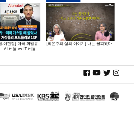
널:이현철] 미국 휘발유
[최은주의 삶의 이야기] 나는 꼴찌였다
AI 버블 vs IT 버블