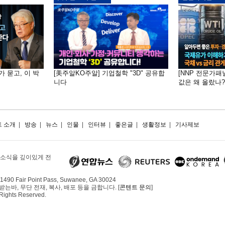
가 묻고, 이 박
[美주알KO주알] 기업철학 "3D" 공유합
[NNP 전문가패
니다
값은 왜 올랐나?…
 소개
|
방송
|
뉴스
|
인물
|
인터뷰
|
좋은글
|
생활정보
|
기사제보
 소식을 깊이있게 전
490 Fair Point Pass, Suwanee, GA 30024
, 무단 전재, 복사, 배포 등을 금합니다. [
콘텐트 문의
]
 Rights Reserved.