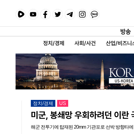
정치/경제
사회/사건
산업/비즈니
정치/경제
US
미군, 봉쇄망 우회하려던 이란
해군 전투기에 탑재된 20mm 기관포로 선박 방향타에