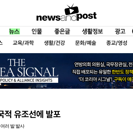
스
교육/과학
생활/건강
문화/예술
종교/영성
 국적 유조선에 발포
 여러 발 발사