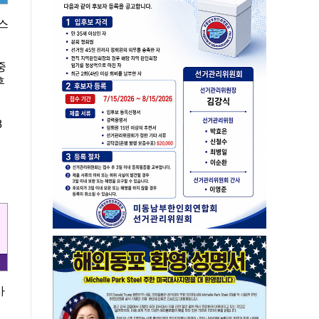
하스
중
후
8
사