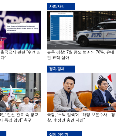
사회/사건
 출국금지 관련 “우려 심
뉴욕 경찰: 7월 증오 범죄의 70%, 유대
다”
인 표적 삼아
정치/경제
3인’ 인선 완료 속 황교
국힘, '스벅 압색'에 "하명·보은수사…경
사 특검 임명” 촉구
찰, 李정권 충견 자인"
삶의 이야기