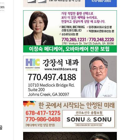
com
을