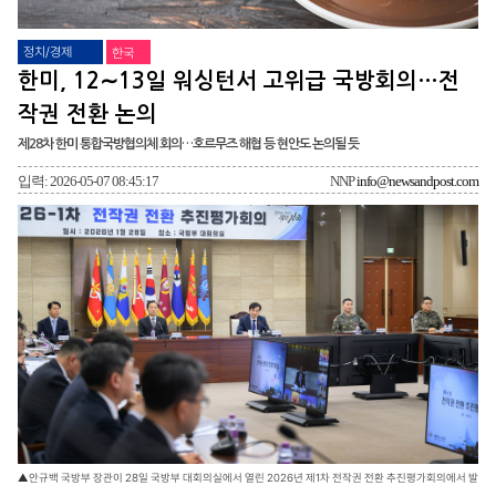
정치/경제
한국
한미, 12∼13일 워싱턴서 고위급 국방회의…전
작권 전환 논의
제28차 한미 통합국방협의체 회의…호르무즈 해협 등 현안도 논의될 듯
입력: 2026-05-07 08:45:17
NNP
info@newsandpost.com
▲안규백 국방부 장관이 28일 국방부 대회의실에서 열린 2026년 제1차 전작권 전환 추진평가회의에서 발