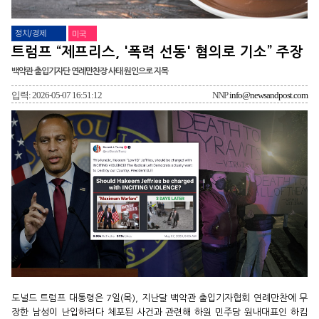
정치/경제
미국
트럼프 “제프리스, '폭력 선동' 혐의로 기소” 주장
백악관 출입기자단 연례만찬장 사태 원인으로 지목
입력: 2026-05-07 16:51:12
NNP
info@newsandpost.com
도널드 트럼프 대통령은 7일(목), 지난달 백악관 출입기자협회 연례만찬에 무
장한 남성이 난입하려다 체포된 사건과 관련해 하원 민주당 원내대표인 하킴