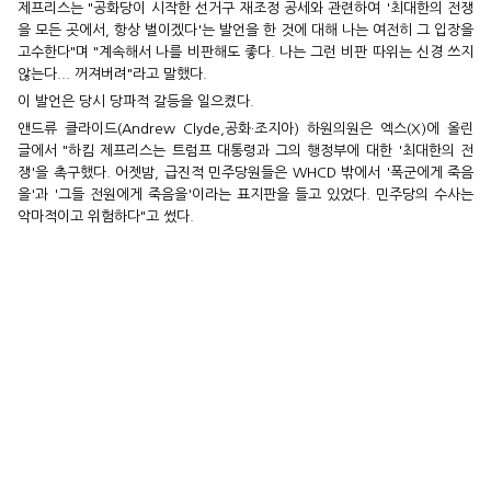
제프리스는 "공화당이 시작한 선거구 재조정 공세와 관련하여 '최대한의 전쟁
을 모든 곳에서, 항상 벌이겠다'는 발언을 한 것에 대해 나는 여전히 그 입장을
고수한다"며 "계속해서 나를 비판해도 좋다. 나는 그런 비판 따위는 신경 쓰지
않는다... 꺼져버려"라고 말했다.
이 발언은 당시 당파적 갈등을 일으켰다.
앤드류 클라이드(Andrew Clyde,공화·조지아) 하원의원은 엑스(X)에 올린
글에서 "하킴 제프리스는 트럼프 대통령과 그의 행정부에 대한 '최대한의 전
쟁'을 촉구했다. 어젯밤, 급진적 민주당원들은 WHCD 밖에서 '폭군에게 죽음
을'과 '그들 전원에게 죽음을'이라는 표지판을 들고 있었다. 민주당의 수사는
악마적이고 위험하다"고 썼다.