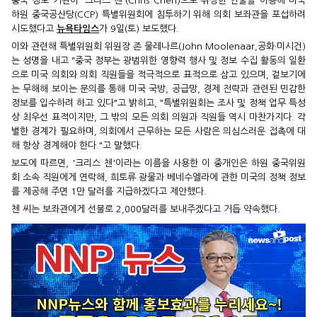
중국 정보 기관이 '크리스 첸'(Chris Chen)으로 위장한 인물을 이용해 미국
하원 중국공산당(CCP) 특별위원회에 침투하기 위해 의회 보좌관을 포섭하려
시도했다고
뉴욕타임스
가 9일(토) 보도했다.
이와 관련해 특별위원회 위원장 존 물레나르(John Moolenaar,공화·미시건)
는 성명을 내고 "중국 정부는 광범위한 영향력 행사 및 정보 수집 활동의 일환
으로 미국 의회와 의회 직원들을 적극적으로 표적으로 삼고 있으며, 겉보기에
는 무해해 보이는 문의를 통해 미국 국방, 공급망, 경제 전략과 관련된 민감한
정보를 입수하려 하고 있다"고 밝히고, "특별위원회는 조사 및 정책 업무 특성
상 최우선 표적이지만, 그 밖의 모든 의회 의원과 직원들 역시 마찬가지다. 각
별한 경계가 필요하며, 의회에서 근무하는 모든 사람은 의심스러운 접촉에 대
해 항상 경계해야 한다."고 말했다.
보도에 따르면, '크리스 첸'이라는 이름을 사용한 이 중개인은 하원 중국위원
회 소속 직원에게 연락해, 희토류 광물과 베네수엘라에 관한 미국의 정책 정보
를 제공해 주면 1만 달러를 지급하겠다고 제안했다.
첸 씨는 보좌관에게 선불로 2,000달러를 보내주겠다고 거듭 약속했다.