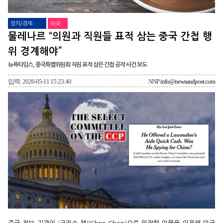
정치/경제
미국
물레나르 “의원과 직원들 표적 삼는 중국 간첩 행
위 경계해야”
뉴욕타임스, 중국특별위원회 직원 표적 삼은 간첩 공작 사건 보도
입력: 2026-05-11 15:23:40
NNP
info@newsandpost.com