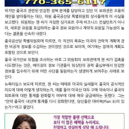
하지만 중국과 관련된 민감한 정책 문제를 담당하고 있던 이 보좌관은 조용히
제안을 받아들이는 대신, 하원 중국공산당 특별위원회 상사들에게 이 사실을
보고했다. 위원회는 첸 씨가 자칭한 싱가포르 주재 비즈니스 컨설턴트가 아니
라, 새로운 요원을 포섭하려는 중국 정보 요원이나 계약직 요원일 가능성이 높
다는 결론을 신속히 내렸다.
중국공산당 특별위원회에 따르면, 이 작전의 목표는 미국의 전략적 계획에 관
한 비공개 정보를 수집하는 것이었던 것으로 보이며, 여기에는 잠재적 계획도
포함된 것으로 보인다.
중국 국가안보 위협을 조사하는 바로 그 위원회의 보좌관에게 첸 씨가 접촉을
시도했다는 것은, 베이징의 정보 기관들이 워싱턴의 권력 중심부에서 민감한
정보를 입수하기 위해 어떤 수단을 동원하는지 생생하게 보여주는 사례로 보
인다.
뉴욕타임스 보도에 따르면, 첸 씨는 때때로 미국의 실세들이 중국의 공식적인
의도에 대해 어떻게 생각하는지, 예를 들어 미국산 대두 구매 약속이나 중국이
희토류에 대한 통제를 완화할지 여부에 대해 매우 궁금해하는 듯했다. 그는
"만약 중국이 내년에 통제를 다시 강화한다면, 당신들은 대비책(Plan B)이 있
는가?"라고 물었다.