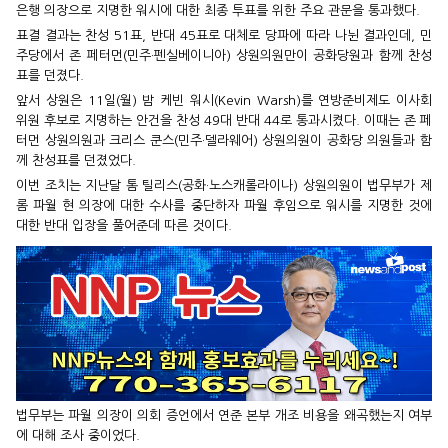
은행 의장으로 지명한 워시에 대한 최종 투표를 위한 주요 관문을 통과했다.
표결 결과는 찬성 51표, 반대 45표로 대체로 당파에 따라 나뉜 결과인데, 민
주당에서 존 페터먼(민주·펜실베이니아) 상원의원만이 공화당원과 함께 찬성
표를 던졌다.
앞서 상원은 11일(월) 밤 케빈 워시(Kevin Warsh)를 연방준비제도 이사회
위원 후보로 지명하는 안건을 찬성 49대 반대 44로 통과시켰다. 이때는 존 페
터먼 상원의원과 크리스 쿤스(민주·델라웨어) 상원의원이 공화당 의원들과 함
께 찬성표를 던졌었다.
이번 조치는 지난달 톰 틸리스(공화·노스캐롤라이나) 상원의원이 법무부가 제
롬 파월 현 의장에 대한 수사를 중단하자 파월 후임으로 워시를 지명한 것에
대한 반대 입장을 풀어준데 따른 것이다.
법무부는 파월 의장이 의회 증언에서 연준 본부 개조 비용을 왜곡했는지 여부
에 대해 조사 중이었다.