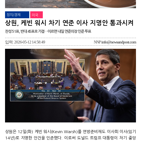
정치/경제
미국
상원, 케빈 워시 차기 연준 이사 지명안 통과시켜
찬성 51표, 반대 45표로 가결…이르면 내일 연준의장 인준 투표
입력: 2026-05-12 14:58:49
NNP
info@newsandpost.com
상원은 12일(화) 케빈 워시(Kevin Warsh)를 연방준비재도 이사회 이사(임기
14년)로 지명한 안건을 인준했다. 이로써 도널드 트럼프 대통령이 차기 중앙