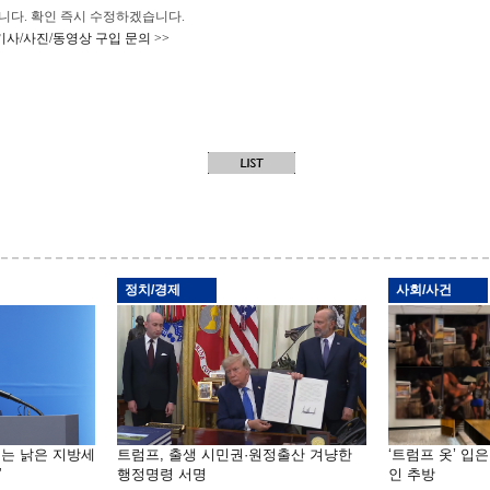
 바랍니다. 확인 즉시 수정하겠습니다.
기사/사진/동영상 구입 문의 >>
정치/경제
사회/사건
기는 낡은 지방세
트럼프, 출생 시민권·원정출산 겨냥한
‘트럼프 옷’ 입
”
행정명령 서명
인 추방