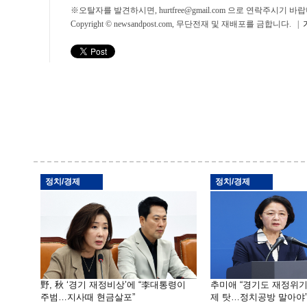
※오탈자를 발견하시면, hurtfree@gmail.com 으로 연락주시기
Copyright © newsandpost.com, 무단전재 및 재배포를 금합니다. |
정치/경제
정치/경제
野, 秋 ‘경기 재정비상’에 “李대통령이
추미애 “경기도 재정위
주범…지사때 현금살포”
제 탓…정치공방 말아야