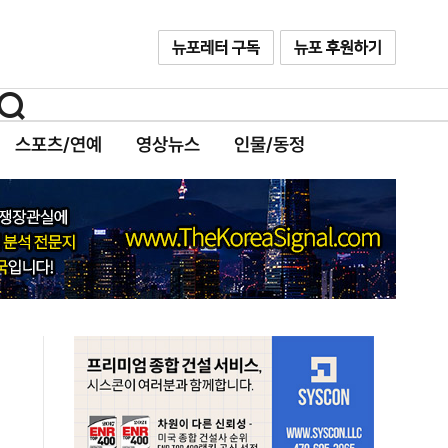
스포츠/연예
영상뉴스
인물/동정