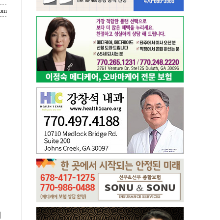
com
에