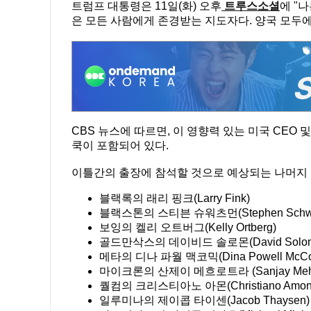
트럼프 대통령은 11일(화) 오후
트루스소셜
에 "
은 모든 사람에게 존경받는 지도자다. 양국 모두에
CBS 뉴스에 따르면, 이 영향력 있는 미국 CEO
쿡이 포함되어 있다.
이틀간의 출장에 참석할 것으로 예상되는 나머지 
블랙록의 래리 핑크(Larry Fink)
블랙스톤의 스티븐 슈워츠먼(Stephen Schwa
보잉의 켈리 오트버그(Kelly Ortberg)
골드만삭스의 데이비드 솔로몬(David Solom
메타의 디나 파월 맥코믹(Dina Powell McCor
마이크론의 산제이 메흐로트라 (Sanjay Mehro
퀄컴의 크리스티아노 아몬(Christiano Amon
일루미나의 제이콥 타이센(Jacob Thaysen)