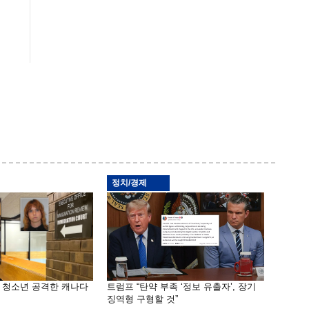
정치/경제
은 청소년 공격한 캐나다
트럼프 “탄약 부족 ‘정보 유출자’, 장기
징역형 구형할 것”