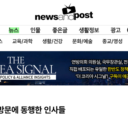
스
교육/과학
생활/건강
문화/예술
종교/영성
 방문에 동행한 인사들