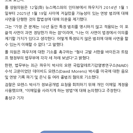
으로 보인다.
폴 상원의원은 12일(화) 뉴스맥스와의 인터뷰에서 파우치가 2014년 1월 1
일부터 2025년 1월 19일 사이에 저질렀을 가능성이 있는 연방 범죄에 대해
사면을 단행한 것의 합법성에 대해 의문을 제기했다.
그는 "가장 큰 문제는 10년 동안 특정 범죄를 명시하지 않고 적용되는 이 포
괄적 사면이 과연 정당한가 하는 점"이라며, "나는 이 사면이 법정에서 이의를
제기할 가치가 있다고 생각한다. 어떻게 특정되지 않은 범죄에 대해 사면을 할
수 있는지 이해할 수 없다."고 말했다.
폴 의원은 파우치에 대한 기소를 촉구하는 "형사 고발 서한을 바이든과 트럼
프 행정부의 법무부에 각각 세 차례 보냈다"고 밝혔다.
한편, 법무부는 최근 파우치 박사의 오랜 국립알레르기감염병연구소(NIAID)
수석 고문이었던 데이비드 모렌스(David Morens) 박사를 미국에 대한 음모
및 연방 기록 파기 및 은닉 등 여러 중범죄 혐의로 기소했다.
검찰은 모렌스 박사가 정보공개법 요청을 회피하기 위해 개인 이메일 계정을
사용했으며, "이메일을 사라지게 하는 방법"에 대해 논의했다고 주장한다.
홍성구 기자