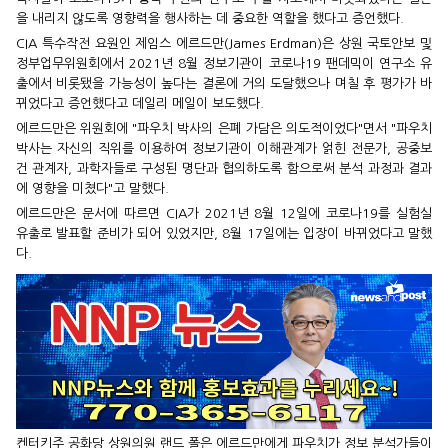
을 내리지 않도록 영향력을 행사하는 데 중요한 역할을 했다고 증언했다.
CIA 특수작전 요원인 제임스 에르드만(James Erdman)은 상원 국토안보 및
정부업무위원회에서 2021년 8월 정보기관이 코로나19 팬데믹이 연구소 유
출에서 비롯됐을 가능성이 높다는 결론에 거의 도달했으나 며칠 후 평가가 바
뀌었다고 증언했다고 데일리 메일이 보도했다.
에르드만은 위원회에 "파우치 박사의 은폐 가담은 의도적이었다"면서 "파우치
박사는 자신의 직위를 이용하여 정보기관이 이해관계가 얽힌 전문가, 공중보
건 관계자, 과학자들로 구성된 명단과 협의하도록 함으로써 분석 과정과 결과
에 영향을 미쳤다"고 말했다.
에르드만은 문서에 따르면 CIA가 2021년 8월 12일에 코로나19를 실험실
유출로 발표할 준비가 되어 있었지만, 8월 17일에는 입장이 바뀌었다고 말했
다.
켄터키주 공화당 상원의원 랜드 폴은 에르드만에게 파우치가 정보 분석가들이