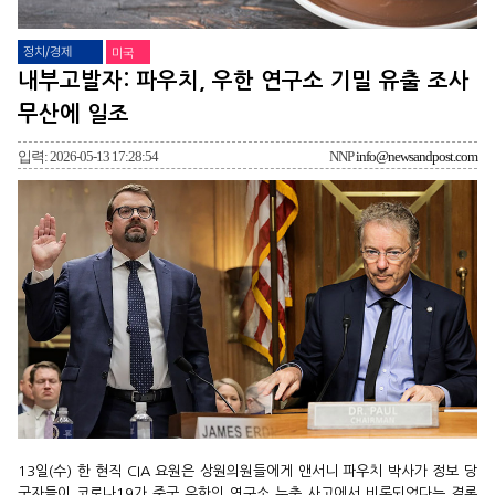
정치/경제
미국
내부고발자: 파우치, 우한 연구소 기밀 유출 조사
무산에 일조
입력: 2026-05-13 17:28:54
NNP
info@newsandpost.com
13일(수) 한 현직 CIA 요원은 상원의원들에게 앤서니 파우치 박사가 정보 당
국자들이 코로나19가 중국 우한의 연구소 누출 사고에서 비롯되었다는 결론