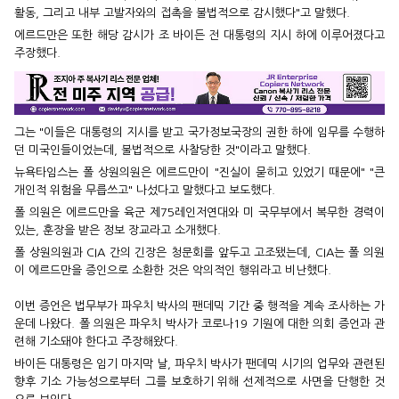
활동, 그리고 내부 고발자와의 접촉을 불법적으로 감시했다"고 말했다.
에르드만은 또한 해당 감시가 조 바이든 전 대통령의 지시 하에 이루어졌다고
주장했다.
그는 "이들은 대통령의 지시를 받고 국가정보국장의 권한 하에 임무를 수행하
던 미국인들이었는데, 불법적으로 사찰당한 것"이라고 말했다.
뉴욕타임스는 폴 상원의원은 에르드만이 "진실이 묻히고 있었기 때문에" "큰
개인적 위험을 무릅쓰고" 나섰다고 말했다고 보도했다.
폴 의원은 에르드만을 육군 제75레인저연대와 미 국무부에서 복무한 경력이
있는, 훈장을 받은 정보 장교라고 소개했다.
폴 상원의원과 CIA 간의 긴장은 청문회를 앞두고 고조됐는데, CIA는 폴 의원
이 에르드만을 증인으로 소환한 것은 악의적인 행위라고 비난했다.
이번 증언은 법무부가 파우치 박사의 팬데믹 기간 중 행적을 계속 조사하는 가
운데 나왔다. 폴 의원은 파우치 박사가 코로나19 기원에 대한 의회 증언과 관
련해 기소돼야 한다고 주장해왔다.
바이든 대통령은 임기 마지막 날, 파우치 박사가 팬데믹 시기의 업무와 관련된
향후 기소 가능성으로부터 그를 보호하기 위해 선제적으로 사면을 단행한 것