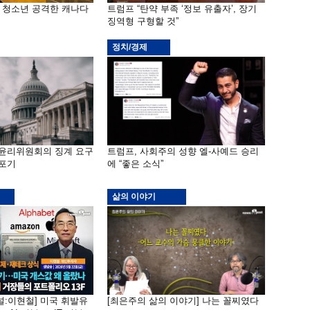
은 청소년 공격한 캐나다
트럼프 “탄약 부족 ‘정보 유출자’, 장기
징역형 구형할 것”
정치/경제
 윤리위원회의 징계 요구
트럼프, 사회주의 성향 엘-사예드 승리
 포기
에 “좋은 소식”
삶의 이야기
널:이현철] 미국 휘발유
[최은주의 삶의 이야기] 나는 꼴찌였다