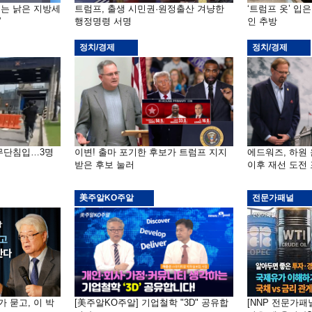
기는 낡은 지방세
트럼프, 출생 시민권·원정출산 겨냥한
‘트럼프 옷’ 입
”
행정명령 서명
인 추방
정치/경제
정치/경제
 무단침입…3명
이변! 출마 포기한 후보가 트럼프 지지
에드워즈, 하원
받은 후보 눌러
이후 재선 도전
美주알KO주알
전문가패널
가 묻고, 이 박
[美주알KO주알] 기업철학 "3D" 공유합
[NNP 전문가패