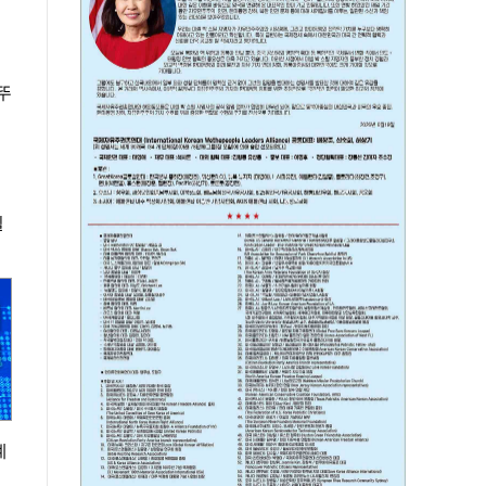
뚜
길
계