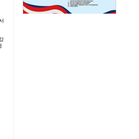
면서
강
중