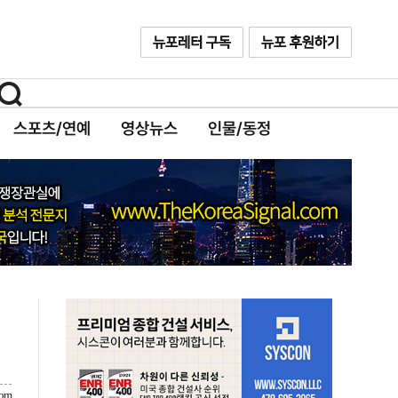
스포츠/연예
영상뉴스
인물/동정
com