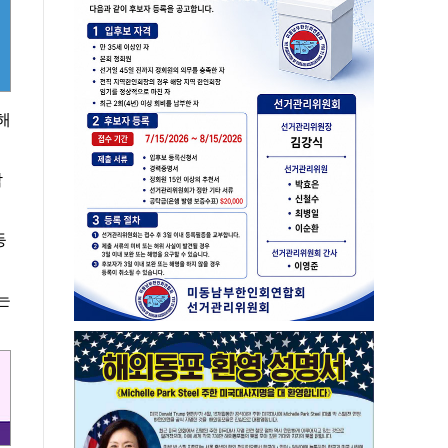
해
담
등
는