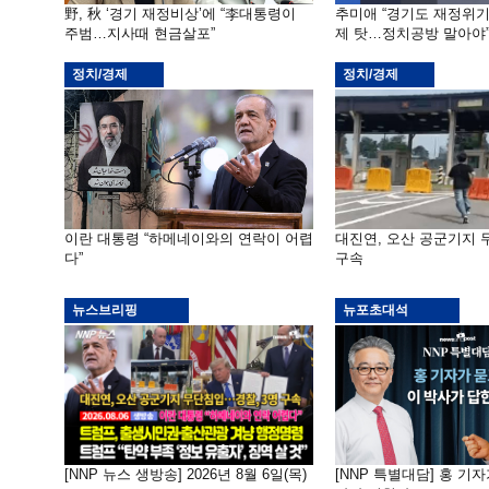
野, 秋 ‘경기 재정비상’에 “李대통령이
추미애 “경기도 재정위
주범…지사때 현금살포”
제 탓…정치공방 말아야
정치/경제
정치/경제
이란 대통령 “하메네이와의 연락이 어렵
대진연, 오산 공군기지
다”
구속
뉴스브리핑
뉴포초대석
[NNP 뉴스 생방송] 2026년 8월 6일(목)
[NNP 특별대담] 홍 기자