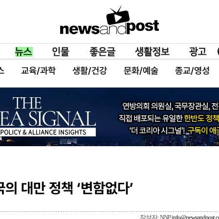
스
교육/과학
생활/건강
문화/예술
종교/영성
국의 대만 정책 ‘변함없다’
작성자: NNP
info@newsandpost.