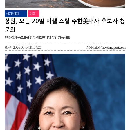
정치/경제
미국
상원, 오는 20일 미셸 스틸 주한美대사 후보자 청
문회
인준 절차 순조로울 경우 이르면 내달 부임 가능성도
입력: 2026-05-14 21:04:26
NNP
info@newsandpost.com