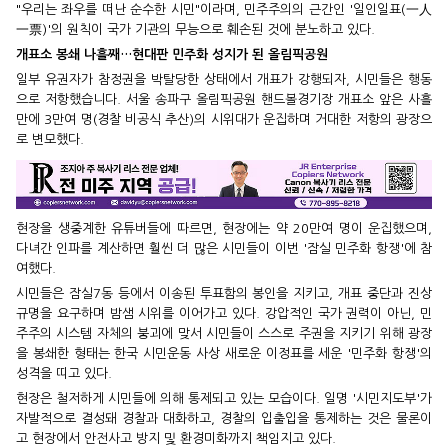
"우리는 좌우를 떠난 순수한 시민"이라며, 민주주의의 근간인 '일인일표(一人
一票)'의 원칙이 국가 기관의 무능으로 훼손된 것에 분노하고 있다.
개표소 봉쇄 나흘째…현대판 민주화 성지가 된 올림픽공원
일부 유권자가 참정권을 박탈당한 상태에서 개표가 강행되자, 시민들은 행동
으로 저항했습니다. 서울 송파구 올림픽공원 핸드볼경기장 개표소 앞은 사흘
만에 3만여 명(경찰 비공식 추산)의 시위대가 운집하며 거대한 저항의 광장으
로 변모했다.
현장을 생중계한 유튜버들에 따르면, 현장에는 약 20만여 명이 운집했으며,
다녀간 인파를 계산하면 훨씬 더 많은 시민들이 이번 '잠실 민주화 항쟁'에 참
여했다.
시민들은 잠실7동 등에서 이송된 투표함의 봉인을 지키고, 개표 중단과 진상
규명을 요구하며 밤샘 시위를 이어가고 있다. 강압적인 국가 권력이 아닌, 민
주주의 시스템 자체의 붕괴에 맞서 시민들이 스스로 주권을 지키기 위해 광장
을 봉쇄한 형태는 한국 시민운동 사상 새로운 이정표를 세운 '민주화 항쟁'의
성격을 띠고 있다.
현장은 철저하게 시민들에 의해 통제되고 있는 모습이다. 일명 '시민지도부'가
자발적으로 결성돼 경찰과 대화하고, 경찰의 입출입을 통제하는 것은 물론이
고 현장에서 안전사고 방지 및 환경미화까지 책임지고 있다.