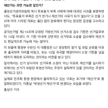
재선거는 과연 가능한 일인가?
중앙선거관리위원회 역시 투표용지 부족 사태에 대해 대국민 사과를 표명하면
서도, "투표용지 부족은 선거 연기나 재선거의 사유가 되지 않는다"고 선을 그
으며 이미 시작된 개표는 중단 없이 완료해야 한다는 완강한 입장을 고수하고
있다.
공직선거법 제219조에 규정된 지방선거의 선거소청 접수 기한은 선거일로부
터 14일 이내다. 이 기한 이내에 전면적인 선거무표 소송을 접수해야 재선거
도 현실적으로 가능해 지는 셈이다.
이 와중에 행정부 수반인 이 대통령은 G7 정상회의 참가 및 유럽 순방을 이유
로 출국하며 자리를 비웠고, 오는 18일 귀국할 예정이어서 소청 기한을 넘길
때까지 해외로 도피하는 것이라는 비판을 받고 있다.
일각에서는 선거 당사자의 선거무효 소청이 아닌 이유로 재선거를 실시하기
위해서는 선거가 오렴된 부정선거라는 주장이 설득력이 있을 것이라는 주장이
제기되고 있다.
실제로 민주화 항쟁 현장에서 울려퍼지고 있는 구호는 초기에 "재선거"로 통
일화되었다가, 이튿날 "부정선거 재선거"로 변경되는 모습을 보였다.
홍성구 기자