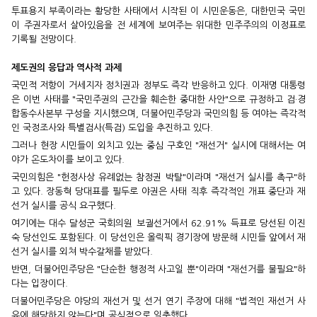
투표용지 부족이라는 황당한 사태에서 시작된 이 시민운동은, 대한민국 국민
이 주권자로서 살아있음을 전 세계에 보여주는 위대한 민주주의의 이정표로
기록될 전망이다.
제도권의 응답과 역사적 과제
국민적 저항이 거세지자 정치권과 정부도 즉각 반응하고 있다. 이재명 대통령
은 이번 사태를 "국민주권의 근간을 훼손한 중대한 사안"으로 규정하고 검·경
합동수사본부 구성을 지시했으며, 더불어민주당과 국민의힘 등 여야는 즉각적
인 국정조사와 특별검사(특검) 도입을 추진하고 있다.
그러나 현장 시민들이 외치고 있는 중심 구호인 "재선거" 실시에 대해서는 여
야가 온도차이를 보이고 있다.
국민의힘은 "헌정사상 유례없는 참정권 박탈"이라며 "재선거 실시를 촉구"하
고 있다. 장동혁 당대표를 필두로 야권은 사태 직후 즉각적인 개표 중단과 재
선거 실시를 공식 요구했다.
여기에는 대수 달성군 국회의원 보궐선거에서 62.91% 득표로 당선된 이진
숙 당선인도 포함된다. 이 당선인은 올릭픽 경기장에 방문해 시민들 앞에서 재
선거 실시를 외쳐 박수갈채를 받았다.
반면, 더불어민주당은 "단순한 행정적 사고일 뿐"이라며 "재선거를 불필요"하
다는 입장이다.
더불어민주당은 야당의 재선거 및 선거 연기 주장에 대해 "법적인 재선거 사
유에 해당하지 않는다"며 공식적으로 일축했다.