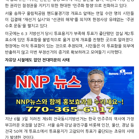
한 권리인 참정권을 지키기 위한 현대판 '민주화 항쟁'으로 진화하고 있다.
서울 송파구 올림픽공원 핸드볼경기장 개표소 앞에는 연일 수만 명의 시민들
이 집결해 "재선거 실시"와 "선관위 해체"를 외치며 헌정사상 유례없는 '주권
수호 운동'을 펼치고 있다.
이곳에는 6.3 지방선거 당시 투표용지가 부족해 투표가 중단됐던 잠실 제2투
표소에 있던 투표함을 불법적으로 옮겨 강제 개표를 진행한 곳으로 알려졌다.
현장에는 아직 투표함이 있는 것으로 추정되며, 시민들은 이 투표함을 외부에
반출하지 않고 이번 부정선거의 증거로 확보하려고 모여들기 시작했다.
자유당 시절에도 없던 전대미문의 사태
지난 6월 3일 치러진 제9회 전국동시지방선거는 한국 민주주의 역사에 가장
부끄러운 오점을 남겼다. 서울 송파·강남·광진구를 비롯해 인천, 울산, 경남 등
전국 50여 개 투표소에서 투표용지가 고갈되어 투표가 중단되는 초유의 사태
가 발생한 것이다.