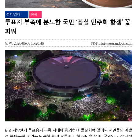
정치/경제
한국
투표지 부족에 분노한 국민 ‘잠실 민주화 항쟁’ 꽃
피워
입력: 2026-06-08 15:20:46
NNP
info@newsandpost.com
6.3 지방선거 투표용지 부족 사태에 항의하며 들불처럼 일어난 시민들의 자발
적 봉쇄·규탄 시위는 단순한 행정 오류에 대한 불만을 넘어, 국민의 가장 신성