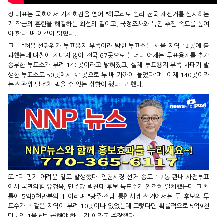
장 대표는 국회에서 기자회견을 열어 "하루라도 빨리 전국 재선거를 실시하는
게 작금의 혼란을 해결하는 최선의 길이고, 국정조사와 특검 추진 속도를 높여
야 한다"며 이같이 밝혔다.
그는 "처음 선관위가 투표용지 부족이라 밝힌 투표소는 서울 지역 12곳에 불
과했는데 며칠이 지나지 않아 전국 67곳으로 늘더니 어제는 투표용지를 추가
송부한 투표소가 무려 140곳이라고 밝혀졌고, 실제 투표용지 부족 사태가 발
생한 투표소도 50곳에서 91곳으로 두 배 가까이 늘었다"며 "이제 140곳이라
는 선관위 말조차 믿을 수 없는 상황이 됐다"고 했다.
또 "더 믿기 어려운 일도 발생했다. 인천시장 선거 송도 1·2동 관내 사전투표
에서 국민의힘 유정복, 민주당 박찬대 후보 득표수가 완전히 일치했는데 그 확
률이 5억9천만분의 1"이라며 "광주·전남 통합시장 선거에서는 두 후보의 투
표수가 똑같은 지역이 무려 10곳이나 있었는데 그렇다면 확률적으로 5억9천
만분의 1을 6번 곱해야 하는 것"이라고 주장했다.