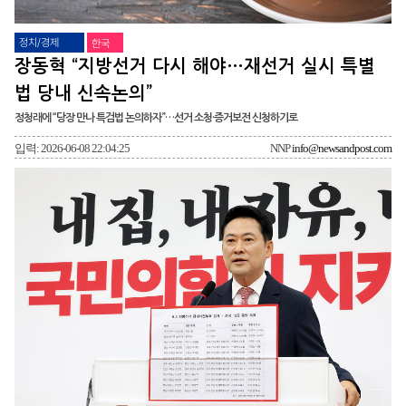
정치/경제
한국
장동혁 “지방선거 다시 해야…재선거 실시 특별
법 당내 신속논의”
정청래에 “당장 만나 특검법 논의하자”…선거 소청·증거보전 신청하기로
입력: 2026-06-08 22:04:25
NNP
info@newsandpost.com