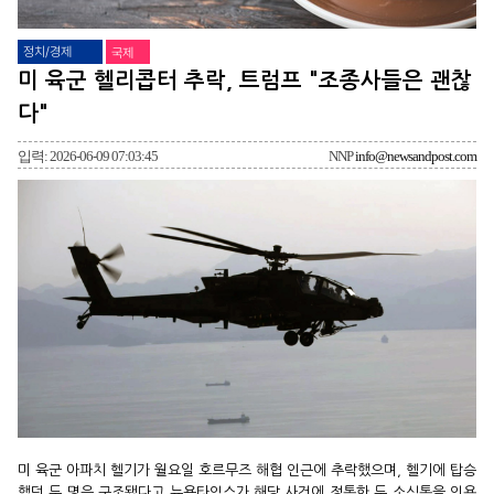
정치/경제
국제
미 육군 헬리콥터 추락, 트럼프 "조종사들은 괜찮
다"
입력: 2026-06-09 07:03:45
NNP
info@newsandpost.com
미 육군 아파치 헬기가 월요일 호르무즈 해협 인근에 추락했으며, 헬기에 탑승
했던 두 명은 구조됐다고 뉴욕타임스가 해당 사건에 정통한 두 소식통을 인용