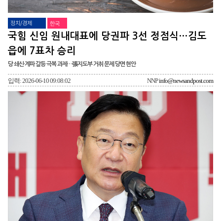
정치/경제
한국
국힘 신임 원내대표에 당권파 3선 정점식…김도
읍에 7표차 승리
당 쇄신·계파 갈등 극복 과제…張지도부 거취 문제 당면 현안
입력: 2026-06-10 09:08:02
NNP
info@newsandpost.com