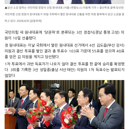
▲당선 소감 말하는 국민의힘 정점식 신임 원내대표 (서울=연합뉴스) 이동해 기자 = 결선투표 끝에 당선된
국민의힘 신임 정점식 원내대표가 10일 국회에서 열린 원내대표 선출을 위한 의원 총회에서 당선 소감을 말
하고 있다. 2026.6.10 [공동취재]
국민의힘 새 원내대표에 '당권파'로 분류되는 3선 정점식(경남 통영·고성) 의
원이 10일 선출됐다.
정 원내대표는 이날 국회에서 열린 원내대표 선거에서 4선 김도읍(부산 강서)
의원과 결선 투표를 벌인 결과 총 투표수 103표 가운데 55표를 얻으며 48표
를 얻은 김 의원을 제치고 당선됐다.
1차 투표에서 과반 득표자가 나오지 않아 결선 투표를 한 끝에 승리를 확정했
다. 3위를 기록한 3선 성일종(충남 서산·태안) 의원의 1차 득표수는 발표되지
않았다.