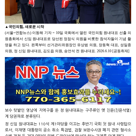
▲
국민의힘, 새로운 시작
(서울=연합뉴스) 이동해 기자 = 10일 국회에서 열린 국민의힘 원내대표 선출 의
원총회에서 신임 원내대표로 당선된 정점식 의원을 비롯한 참석자들이 기념 촬
영을 하고 있다. 왼쪽부터 선거관리위원장인 유상범 의원, 장동혁 대표, 성일종
의원, 정 신임 원내대표, 김도읍 의원, 송언석 전 원내대표. 2026.6.10 [공동취재]
보수 텃밭인 영남에 지역구를 둔 정 원내대표는 구주류인 옛 친윤(친윤석열)
계 당권파로 분류된다.
정 신임 원내대표는 110석 제1야당을 이끄는 후반기 국회 첫 원내 사령탑으
로서, 이재명 대통령의 공소 취소 특검법, 검찰 보완수사권 폐지 관련 형사소