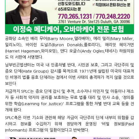
공화당 소속인 배리 무어(Barry Moore,앨라배마), 메리 밀러(Mary Miller,
일리노이), 바이런 도널즈(Byron Donalds,플로리다), 해리엇 헤이거먼
(Harriet Hageman,와이오밍), 앤디 오글스(Andy Ogles,테네시) 하원의원
도 이 서한에 서명했다.
남부빈곤법센터는 미국 내 인종차별 반대, 시민권 보호, 그리고 극단주의 및
증오 단체(Hate Groups) 감시를 목적으로 1971년에 설립된 미국의 대표적
인 비영리 법률 옹호 단체라는 점에서 이번 사태의 충격파가 적지 않을 것으로
보인다.
지금까지 SPLC는 증오 단체 감시 및 추적, 소수자나 이민자 및 아동이나 재소
자 등 사회적 약자의 권리를 보호하는 무료 법률 대리 및 민사 소송, '정의를
위한 학습(Learning for Justice)' 프로그램을 통한 차별 반대 교육 등을 전
개해 왔다.
SPLC측은 이번 기소와 관련해 해당 자금이 극단주의 단체 내부의 위협을 감
시하고 정보를 수집하기 위해 정당하게 운영된 '비밀 정보원(Paid
Informants) 프로그램'의 일환이었다고 반박했다.