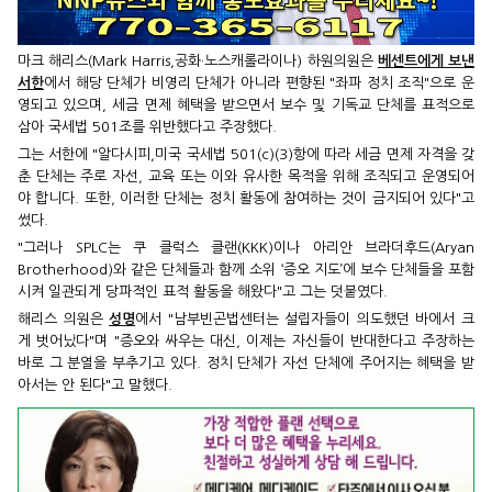
마크 해리스(Mark Harris,공화·노스캐롤라이나) 하원의원은
베센트에게 보낸
서한
에서 해당 단체가 비영리 단체가 아니라 편향된 "좌파 정치 조직"으로 운
영되고 있으며, 세금 면제 혜택을 받으면서 보수 및 기독교 단체를 표적으로
삼아 국세법 501조를 위반했다고 주장했다.
그는 서한에 "알다시피,미국 국세법 501(c)(3)항에 따라 세금 면제 자격을 갖
춘 단체는 주로 자선, 교육 또는 이와 유사한 목적을 위해 조직되고 운영되어
야 합니다. 또한, 이러한 단체는 정치 활동에 참여하는 것이 금지되어 있다"고
썼다.
"그러나 SPLC는 쿠 클럭스 클랜(KKK)이나 아리안 브라더후드(Aryan
Brotherhood)와 같은 단체들과 함께 소위 ‘증오 지도’에 보수 단체들을 포함
시켜 일관되게 당파적인 표적 활동을 해왔다"고 그는 덧붙였다.
해리스 의원은
성명
에서 "남부빈곤법센터는 설립자들이 의도했던 바에서 크
게 벗어났다"며 "증오와 싸우는 대신, 이제는 자신들이 반대한다고 주장하는
바로 그 분열을 부추기고 있다. 정치 단체가 자선 단체에 주어지는 혜택을 받
아서는 안 된다"고 말했다.