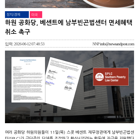
정치/경제
미국
하원 공화당, 베센트에 남부빈곤법센터 면세혜택
취소 촉구
입력: 2026-06-12 07:48:53
NNP
info@newsandpost.com
여러 공화당 하원의원들이 11일(목) 스콧 베센트 재무장관에게 남부빈곤법센
터(SPLC)가 극단주의 단체를 조작하고 확산시키려는 활동에 자금을 지원했다