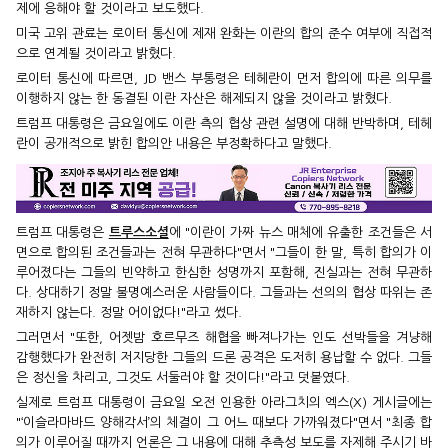
제에 응해야 할 것이라고 보도했다.
미국 고위 관료는 로이터 통신에 제재 완화는 이란의 합의 준수 여부에 직접적
으로 연계될 것이라고 밝혔다.
로이터 통신에 따르면, JD 밴스 부통령은 테헤란이 먼저 합의에 따른 의무를
이행하지 않는 한 동결된 이란 자산은 해제되지 않을 것이라고 밝혔다.
트럼프 대통령은 금요일에도 이란 측의 협상 관련 설명에 대해 반박하며, 테헤
란이 공개적으로 밝힌 합의안 내용은 부정확하다고 말했다.
트럼프 대통령은
트루스소셜
에 "이란이 가짜 뉴스 매체에 유출한 조건들은 서
면으로 합의된 조건들과는 전혀 무관하다"면서 "그들이 한 말, 특히 합의가 이
루어졌다는 그들의 빈약하고 한심한 성명까지 포함해, 진실과는 전혀 무관하
다. 상대하기 정말 불명예스러운 사람들이다. 그들과는 선의의 협상 따위는 존
재하지 않는다. 정말 어이없다!"라고 썼다.
그러면서 "또한, 어젯밤 호르무즈 해협을 빠져나가는 인도 선박들을 겨냥해
감행했다가 완전히 저지당한 그들의 드론 공격은 도저히 용납할 수 없다. 그들
은 정신을 차리고, 그것도 서둘러야 할 것이다!"라고 덧붙였다.
실제로 트럼프 대통령이 금요일 오전 인용한 아라그치의 엑스(X) 게시글에는
"‘이슬라마바드 양해각서’의 체결이 그 어느 때보다 가까워졌다"면서 "최종 합
의가 이루어질 때까지 언론은 그 내용에 대해 추측성 보도를 자제해 주시기 바