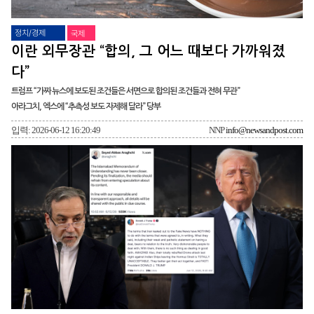
정치/경제
국제
이란 외무장관 “합의, 그 어느 때보다 가까워졌
다”
트럼프 “가짜 뉴스에 보도된 조건들은 서면으로 합의된 조건들과 전혀 무관”
아라그치, 엑스에 “추측성 보도 자제해 달라” 당부
입력: 2026-06-12 16:20:49
NNP
info@newsandpost.com