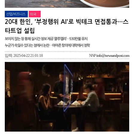
산업/비즈니스
미국
20대 한인, '부정행위 AI'로 빅테크 면접통과…스
타트업 설립
보이지 않는 창 통해 실시간 정보 제공 ‘클루엘리’…530만불 유치
누군가 속일수 있다는 점에서 논란…아마존 항의에 대학에서 정학
입력: 2025-04-22 21:01:18
NNP
info@newsandpost.com