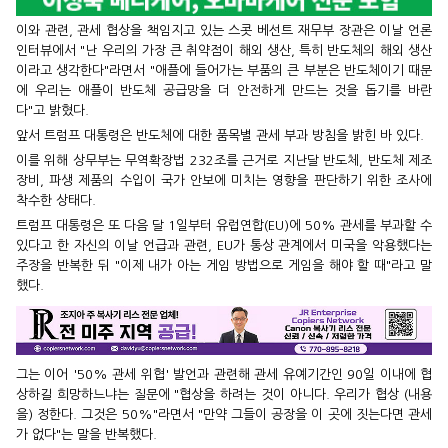
이와 관련, 관세 협상을 책임지고 있는 스콧 베선트 재무부 장관은 이날 언론
인터뷰에서 "난 우리의 가장 큰 취약점이 해외 생산, 특히 반도체의 해외 생산
이라고 생각한다"라면서 "애플에 들어가는 부품의 큰 부분은 반도체이기 때문
에 우리는 애플이 반도체 공급망을 더 안전하게 만드는 것을 돕기를 바란
다"고 밝혔다.
앞서 트럼프 대통령은 반도체에 대한 품목별 관세 부과 방침을 밝힌 바 있다.
이를 위해 상무부는 무역확장법 232조를 근거로 지난달 반도체, 반도체 제조
장비, 파생 제품의 수입이 국가 안보에 미치는 영향을 판단하기 위한 조사에
착수한 상태다.
트럼프 대통령은 또 다음 달 1일부터 유럽연합(EU)에 50% 관세를 부과할 수
있다고 한 자신의 이날 언급과 관련, EU가 통상 관계에서 미국을 악용했다는
주장을 반복한 뒤 "이제 내가 아는 게임 방법으로 게임을 해야 할 때"라고 말
했다.
그는 이어 '50% 관세 위협' 발언과 관련해 관세 유예기간인 90일 이내에 협
상하길 희망하느냐는 질문에 "협상을 하려는 것이 아니다. 우리가 협상 (내용
을) 정한다. 그것은 50%"라면서 "만약 그들이 공장을 이 곳에 짓는다면 관세
가 없다"는 말을 반복했다.