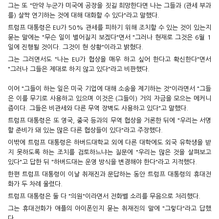
그는 또 "만약 누군가 미국에 공장을 짓길 희망한다면 나는 그들과 (관세 부과
를) 살짝 연기하는 것에 대해 대화할 수 있다"라고 말했다.
트럼프 대통령은 EU가 50% 관세를 피하기 위해 조치할 수 있는 것이 있는지
묻는 말에는 "무슨 일이 벌어질지 보겠다"면서 "그러나 현재로 그것은 6월 1
일에 진행될 것이다. 그것이 현 상황"이라고 밝혔다.
그는 그러면서도 "나는 EU가 협상을 매우 하고 싶어 한다고 확신한다"면서
"그러나 그들은 제대로 하지 않고 있다"라고 비판했다.
이어 "그들이 하는 일은 미국 기업에 대해 소송을 제기하는 것"이라면서 "그들
은 이를 무기로 사용하고 있으며 이것은 (그들이) 거의 자금을 모으는 메커니
즘이다. 그들은 비관세와 다른 무역 장벽도 사용하고 있다"고 말했다.
트럼프 대통령은 또 영국, 중국 등과의 무역 협상을 거론한 뒤에 "우리는 서명
할 준비가 돼 있는 많은 다른 협상들이 있다"라고 주장했다.
이밖에 트럼프 대통령은 하버드대학교 외에 다른 대학에도 외국 유학생을 받
지 못하도록 하는 조치를 검토하느냐는 질문에 "우리는 많은 것을 살펴보고
있다"고 답한 뒤 "하버드대는 운영 방식을 변경해야 한다"라고 지적했다.
한편 트럼프 대통령이 이날 취재진과 문답하는 동안 트럼프 대통령의 휴대전
화가 두 차례 울렸다.
트럼프 대통령은 둘 다 "의원"이라면서 전화벨 소리를 무음으로 처리했다.
그는 휴대전화가 애플의 아이폰인지 묻는 취재진의 말에 "그렇다"라고 답했
다.