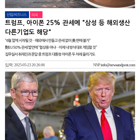
산업/비즈니스
미국
트럼프, 아이폰 25% 관세에 "삼성 등 해외생산
다른기업도 해당"
“6월 말께 시작될 것…해외에서 만들고 관세 없이 美 판매 불가”
對EU 50% 관세 발언에 “협상용 아냐…이제 내 방식대로 게임할 것”
집무실서 취재진과 문답 중 트럼프 대통령 아이폰 두 차례 울리기도
입력: 2025-05-23 20:26:06
NNP
info@newsandpost.com