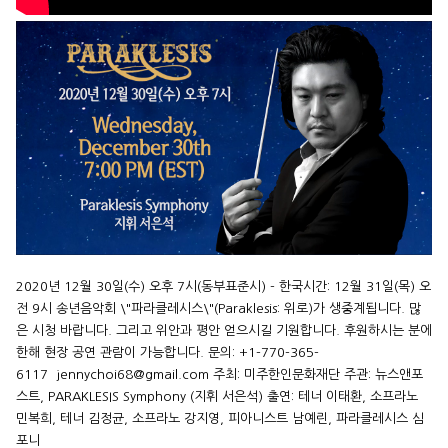
2020년 12월 30일(수) 오후 7시(동부표준시) - 한국시간: 12월 31일(목) 오
전 9시 송년음악회 \"파라클레시스\"(Paraklesis: 위로)가 생중계됩니다. 많
은 시청 바랍니다. 그리고 위안과 평안 얻으시길 기원합니다. 후원하시는 분에
한해 현장 공연 관람이 가능합니다. 문의: +1-770-365-
6117 jennychoi68@gmail.com 주최: 미주한인문화재단 주관: 뉴스앤포
스트, PARAKLESIS Symphony (지휘 서은석) 출연: 테너 이태환, 소프라노
민복희, 테너 김정균, 소프라노 강지영, 피아니스트 남예린, 파라클레시스 심
포니