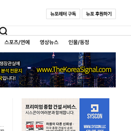
스포츠/연예
영상뉴스
인물/동정
com