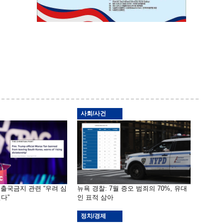
사회/사건
 출국금지 관련 “우려 심
뉴욕 경찰: 7월 증오 범죄의 70%, 유대
다”
인 표적 삼아
정치/경제