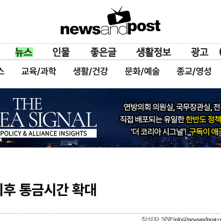
스
교육/과학
생활/건강
문화/예술
종교/영성
이후 통금시간 확대
작성자: NNP
info@newsandpost.