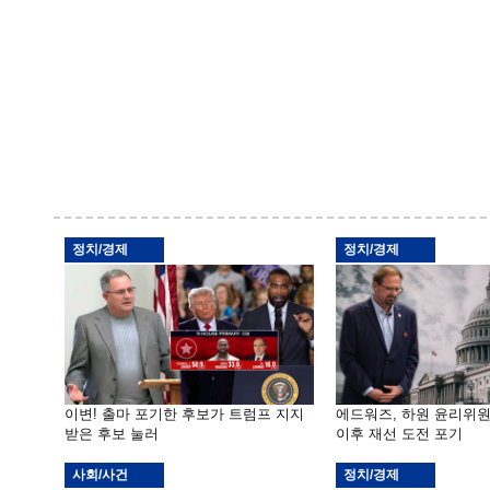
정치/경제
정치/경제
이변! 출마 포기한 후보가 트럼프 지지
에드워즈, 하원 윤리위
받은 후보 눌러
이후 재선 도전 포기
사회/사건
정치/경제