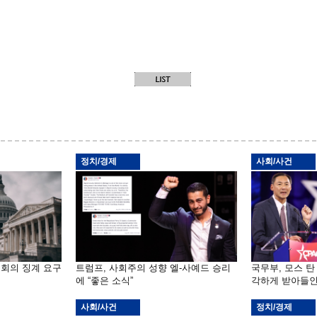
정치/경제
사회/사건
원회의 징계 요구
트럼프, 사회주의 성향 엘-사예드 승리
국무부, 모스 탄
에 “좋은 소식”
각하게 받아들인
사회/사건
정치/경제