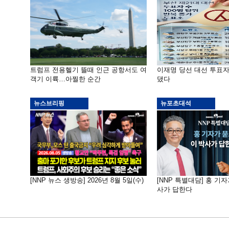
트럼프 전용헬기 뜰때 인근 공항서도 여
이재명 당선 대선 투표
객기 이륙…아찔한 순간
댔다
뉴스브리핑
뉴포초대석
[NNP 뉴스 생방송] 2026년 8월 5일(수)
[NNP 특별대담] 홍 기자
사가 답한다