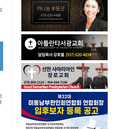
으
근
안
고
포