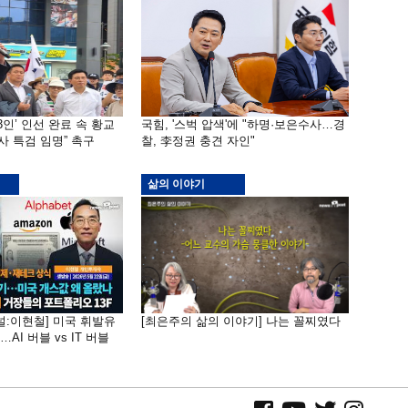
3인’ 인선 완료 속 황교
국힘, '스벅 압색'에 "하명·보은수사…경
사 특검 임명” 촉구
찰, 李정권 충견 자인"
삶의 이야기
널:이현철] 미국 휘발유
[최은주의 삶의 이야기] 나는 꼴찌였다
AI 버블 vs IT 버블