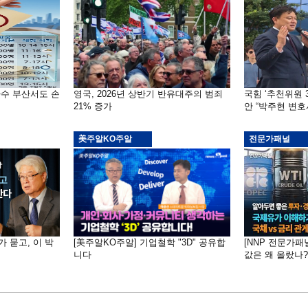
자수 부산서도 손
영국, 2026년 상반기 반유대주의 범죄
국힘 ‘추천위원 
21% 증가
안 “박주현 변호
美주알KO주알
전문가패널
가 묻고, 이 박
[美주알KO주알] 기업철학 "3D" 공유합
[NNP 전문가패
니다
값은 왜 올랐나?…