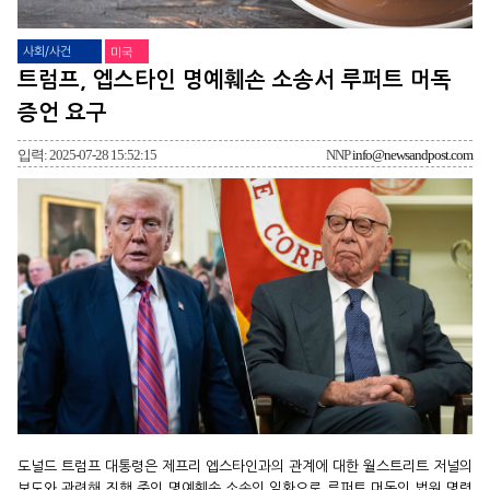
사회/사건
미국
트럼프, 엡스타인 명예훼손 소송서 루퍼트 머독
증언 요구
입력: 2025-07-28 15:52:15
NNP
info@newsandpost.com
도널드 트럼프 대통령은 제프리 엡스타인과의 관계에 대한 월스트리트 저널의
보도와 관련해 진행 중인 명예훼손 소송의 일환으로 루퍼트 머독의 법원 명령