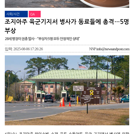
사회/사건
GA
조지아주 육군기지서 병사가 동료들에 총격…5명
부상
28세 병장이 권총 발사…“부상자 5명 모두 안정적인 상태”
입력: 2025-08-06 17:26:26
NNP
info@newsandpost.com