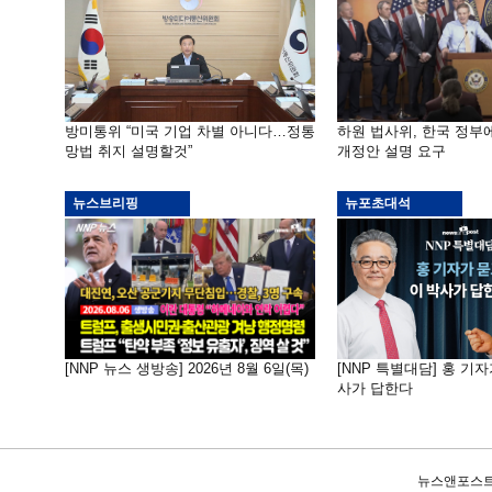
방미통위 “미국 기업 차별 아니다…정통
하원 법사위, 한국 정
망법 취지 설명할것”
개정안 설명 요구
뉴스브리핑
뉴포초대석
[NNP 뉴스 생방송] 2026년 8월 6일(목)
[NNP 특별대담] 홍 기자
사가 답한다
뉴스앤포스트