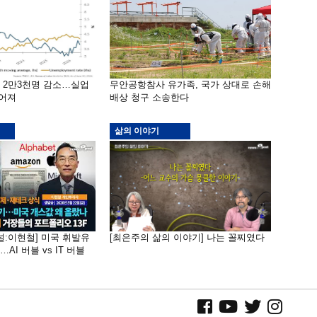
밖 2만3천명 감소…실업
무안공항참사 유가족, 국가 상대로 손해
떨어져
배상 청구 소송한다
삶의 이야기
널:이현철] 미국 휘발유
[최은주의 삶의 이야기] 나는 꼴찌였다
AI 버블 vs IT 버블