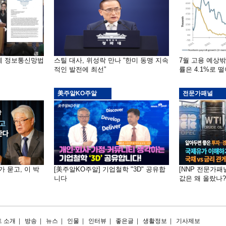
부에 정보통신망법
스틸 대사, 위성락 만나 “한미 동맹 지속
7월 고용 예상
적인 발전에 최선”
률은 4.1%로 
美주알KO주알
전문가패널
가 묻고, 이 박
[美주알KO주알] 기업철학 "3D" 공유합
[NNP 전문가패
니다
값은 왜 올랐나?…
 소개
|
방송
|
뉴스
|
인물
|
인터뷰
|
좋은글
|
생활정보
|
기사제보