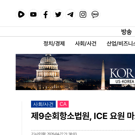
정치/경제
사회/사건
산업/비즈니
사회/사건
CA
제9순회항소법원, ICE 요원 
기사입력: 2026-04-22 21:38:03