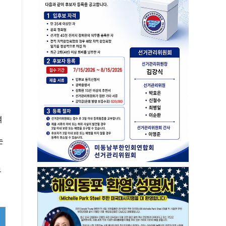
며
는
부