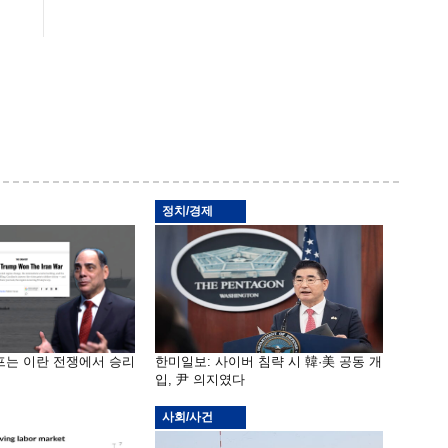
정치/경제
프는 이란 전쟁에서 승리
한미일보: 사이버 침략 시 韓·美 공동 개
입, 尹 의지였다
사회/사건