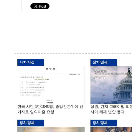
사회/사건
정치/경제
한국 시민 1만1040명, 중앙선관위에 선
상원, 린지 그레이엄 의
거자료 임의제출 요청
시아 제재 법안 통과
정치/경제
정치/경제