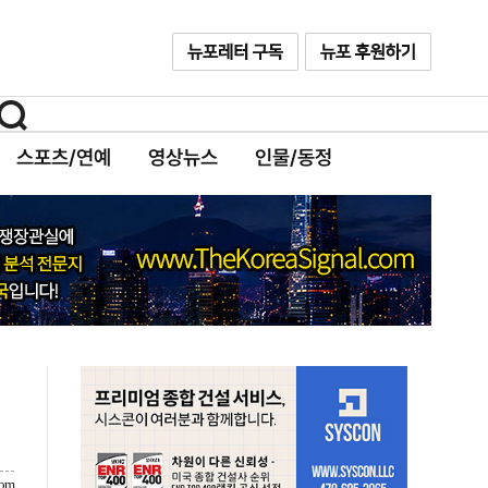
스포츠/연예
영상뉴스
인물/동정
com