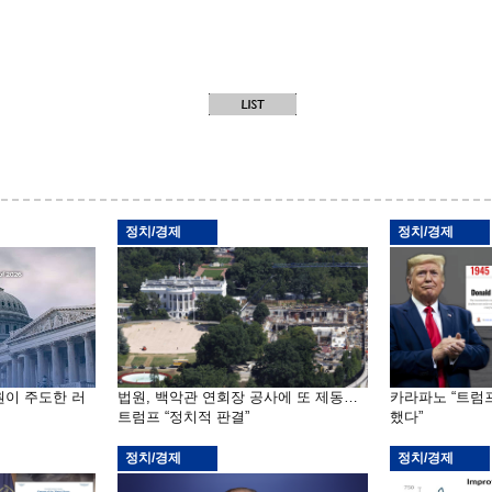
정치/경제
정치/경제
원이 주도한 러
법원, 백악관 연회장 공사에 또 제동…
카라파노 “트럼
트럼프 “정치적 판결”
했다”
정치/경제
정치/경제