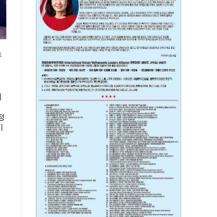
트
기
정
이