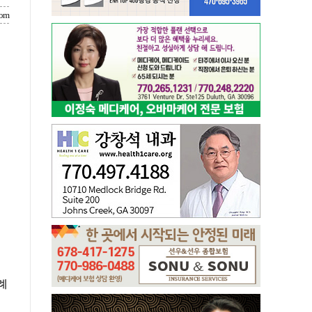
com
례