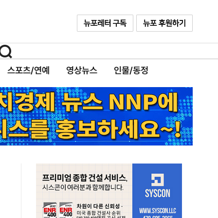
스포츠/연예
영상뉴스
인물/동정