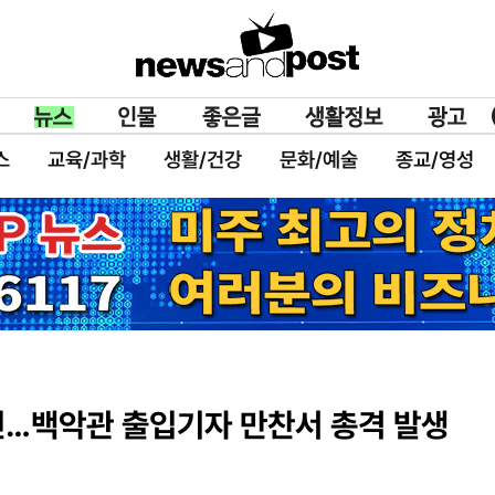
스
교육/과학
생활/건강
문화/예술
종교/영성
피신…백악관 출입기자 만찬서 총격 발생