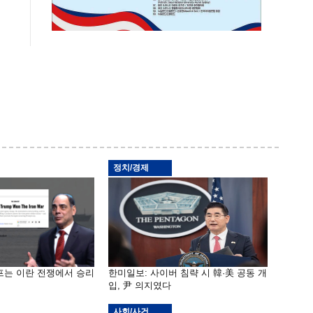
정치/경제
프는 이란 전쟁에서 승리
한미일보: 사이버 침략 시 韓·美 공동 개
입, 尹 의지였다
사회/사건