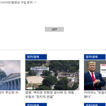
기사/사진/동영상 구입 문의 >>
정치/경제
정치/경제
원이 주도한 러
법원, 백악관 연회장 공사에 또 제동…
카라파노 “트럼
트럼프 “정치적 판결”
했다”
정치/경제
정치/경제