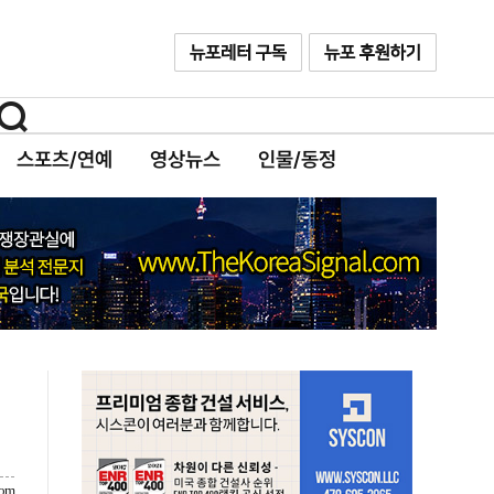
스포츠/연예
영상뉴스
인물/동정
com