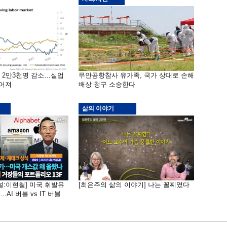
밖 2만3천명 감소…실업
무안공항참사 유가족, 국가 상대로 손해
떨어져
배상 청구 소송한다
삶의 이야기
널:이현철] 미국 휘발유
[최은주의 삶의 이야기] 나는 꼴찌였다
AI 버블 vs IT 버블