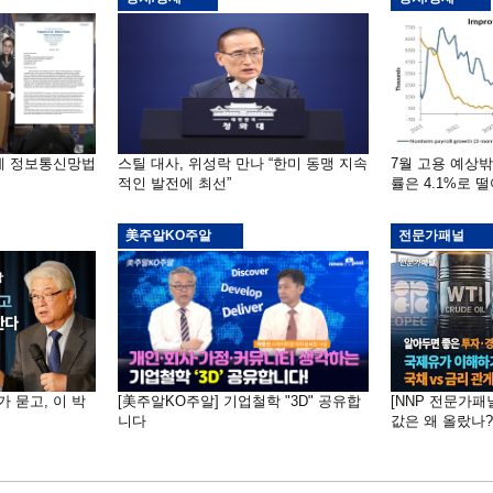
부에 정보통신망법
스틸 대사, 위성락 만나 “한미 동맹 지속
7월 고용 예상
적인 발전에 최선”
률은 4.1%로 
美주알KO주알
전문가패널
가 묻고, 이 박
[美주알KO주알] 기업철학 "3D" 공유합
[NNP 전문가패
니다
값은 왜 올랐나?…