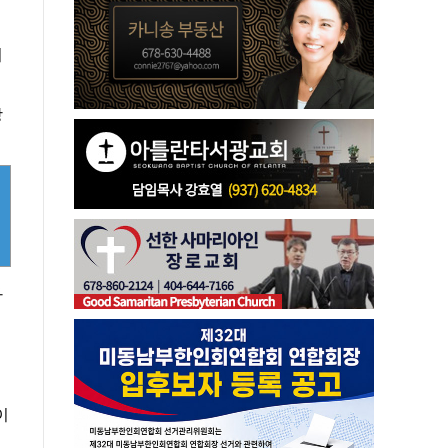
기
강
하
이