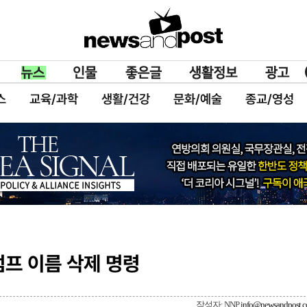
스
교육/과학
생활/건강
문화/예술
종교/영성
럼프 이름 삭제 명령
작성자: NNP
info@newsandpost.