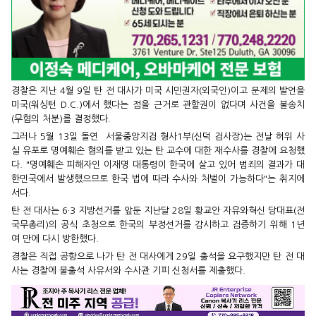
경찰은 지난 4월 9일 탄 전 대사가 미국 시민권자(외국인)이고 문제의 발언을
미국(워싱턴 D.C.)에서 했다는 점을 근거로 관할권이 없다며 사건을 불송치
(무혐의 처분)를 결정했다.
그러나 5월 13일 돌연 서울중앙지검 형사1부(신덕 검사장)는 전날 허위 사
실 유포로 명예훼손 혐의를 받고 있는 탄 교수에 대한 재수사를 경찰에 요청했
다. "명예훼손 피해자인 이재명 대통령이 한국에 살고 있어 범죄의 결과가 대
한민국에서 발생했으므로 한국 법에 따라 수사와 처벌이 가능하다"는 취지에
서다.
탄 전 대사는 6·3 지방선거를 앞둔 지난달 28일 황교안 자유와혁신 당대표(전
국무총리)의 공식 초청으로 한국의 부정선거를 감시하고 검증하기 위해 1년
여 만에 다시 방한했다.
경찰은 직접 공항으로 나가 탄 전 대사에게 29일 출석을 요구했지만 탄 전 대
사는 경찰에 불출석 사유서와 수사관 기피 신청서를 제출했다.