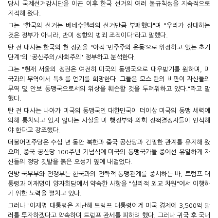
당시 국제선거감시단을 이끈 이후 한국 선거의 여러 불규칙성을 지속적으로
지적해 왔다.
그는 "한국의 선거는 베네수엘라의 선거만큼 부패했다"며 "우리가 상대하는
것은 정부가 아니라, 반미 성향의 범죄 조직이다"라고 말했다.
탄 전 대사는 한국의 현 정권을 "아직 ‘민주주의 운동’으로 위장하고 있는 초기
단계"의 '공산주의/사회주의' 정부하고 분석한다.
그는 "현재 서울의 정권은 여전히 미국의 동맹국으로 대우받기를 원하며, 미
국과의 무역에서 특혜를 얻기를 희망한다. 그들은 모스 탄의 비판이 자신들의
무역 및 안보 동맹국으로서의 위상을 훼손할 것을 두려워하고 있다."라고 말
했다.
탄 전 대사는 나아가 미국의 동맹국인 대한민국이 더이상 미국의 동맹 세력에
의해 통치되고 있지 않다는 사실을 미 행정부와 의회 정책결정자들이 인식해
야 한다고 강조했다.
더불어민주당은 수십 년 동안 북한과 중국 공산당과 긴밀한 관계를 유지해 왔
으며, 중국 공산당 100주년 기념식에 미국의 동맹국가들 중에선 유일하게 자
신들의 정당 깃발을 붉은 오성기 옆에 내걸었다.
연방 국무부와 전쟁부는 한국과의 전략적 동맹관계를 중시하는 바, 트럼프 대
통령과 이재명이 양자회담에서 약속한 사항을 "실리적 외교 차원"에서 이행하
기 위한 노력을 펼치고 있다.
그러나 "이재명 대통령은 지난해 트럼프 대통령에게 미국 경제에 3,500억 달
러를 투자하겠다고 약속하며 트럼프 관세를 피하려 했다. 그러나 귀국 후 국내