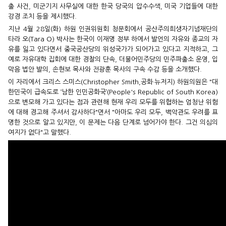
출 사건, 미군기지 사무실에 대한 한국 당국의 압수수색, 미국 기업들에 대한
강경 조치 등을 제시했다.
지난 4월 28일(화) 하원 인권위원회 청문회에서 공산주의희생자기념재단의
타라 오(Tara O) 박사는 한국이 이재명 정부 하에서 발언의 자유와 종교의 자
유를 잃고 있다면서 중국공산당의 위성국가가 되어가고 있다고 지적하고, 그
예로 자유대학 집회에 대한 경찰의 단속, 더불어민주당의 민주파출소 운영, 입
막음 법안 발의, 손현보 목사와 전광훈 목사의 구속 수감 등을 소개했다.
이 자리에서 크리스 스미스(Christopher Smith,공화·뉴저지) 하원의원은 "대
한민국이 급속도로 ‘남한 인민공화국’(People's Republic of South Korea)
으로 변모해 가고 있다는 점과 관련해 현재 우리 모두를 위협하는 엄청난 위험
에 대해 경고해 주셔서 감사하다"면서 "아마도 우리 모두, 백악관도 우려를 표
명한 것으로 알고 있지만, 이 문제는 다음 단계로 넘어가야 한다. 그건 의심의
여지가 없다"고 말했다.