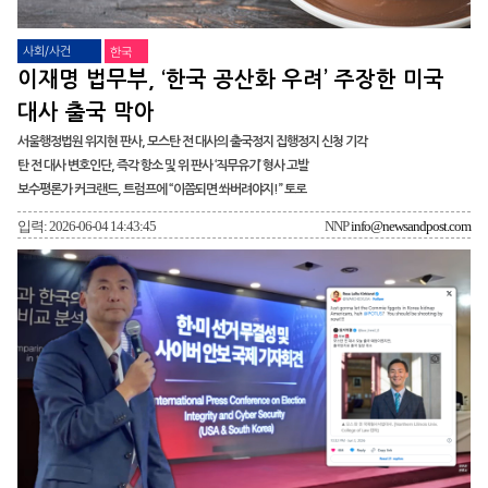
사회/사건
한국
이재명 법무부, ‘한국 공산화 우려’ 주장한 미국
대사 출국 막아
서울행정법원 위지현 판사, 모스탄 전 대사의 출국정지 집행정지 신청 기각
탄 전 대사 변호인단, 즉각 항소 및 위 판사 ‘직무유기’ 형사 고발
보수평론가 커크랜드, 트럼프에 “이쯤되면 쏴버려야지!” 토로
입력: 2026-06-04 14:43:45
NNP
info@newsandpost.com