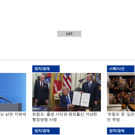
정치/경제
사회/사건
기는 낡은 지방세
트럼프, 출생 시민권·원정출산 겨냥한
‘트럼프 옷’ 입
”
행정명령 서명
인 추방
정치/경제
정치/경제