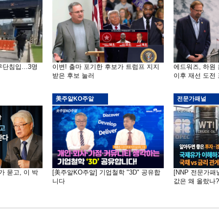
 무단침입…3명
이변! 출마 포기한 후보가 트럼프 지지
에드워즈, 하원
받은 후보 눌러
이후 재선 도전
美주알KO주알
전문가패널
가 묻고, 이 박
[美주알KO주알] 기업철학 "3D" 공유합
[NNP 전문가패
니다
값은 왜 올랐나?…