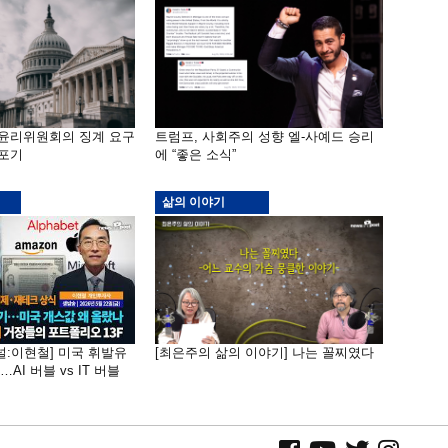
 윤리위원회의 징계 요구
트럼프, 사회주의 성향 엘-사예드 승리
 포기
에 “좋은 소식”
삶의 이야기
널:이현철] 미국 휘발유
[최은주의 삶의 이야기] 나는 꼴찌였다
AI 버블 vs IT 버블