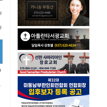
밖
된
d
보
성