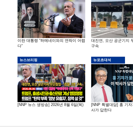
이란 대통령 “하메네이와의 연락이 어렵
대진연, 오산 공군기지
다”
구속
뉴스브리핑
뉴포초대석
[NNP 뉴스 생방송] 2026년 8월 6일(목)
[NNP 특별대담] 홍 기자
사가 답한다