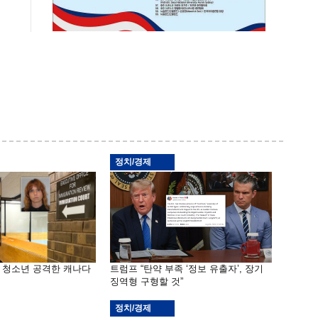
정치/경제
은 청소년 공격한 캐나다
트럼프 “탄약 부족 ‘정보 유출자’, 장기
징역형 구형할 것”
정치/경제