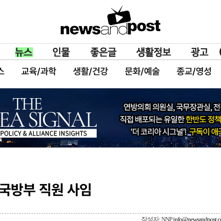
스
교육/과학
생활/건강
문화/예술
종교/영성
 국방부 직원 사임
작성자: NNP
info@newsandpost.