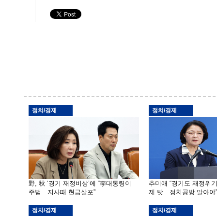
정치/경제
정치/경제
野, 秋 ‘경기 재정비상’에 “李대통령이
추미애 “경기도 재정위
주범…지사때 현금살포”
제 탓…정치공방 말아야
정치/경제
정치/경제