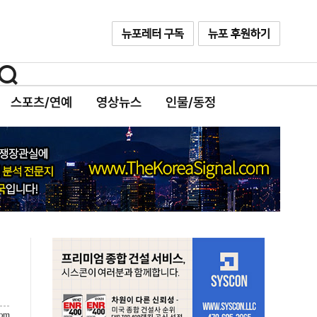
스포츠/연예
영상뉴스
인물/동정
com