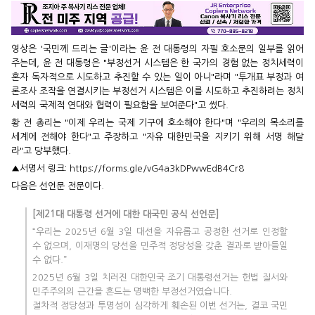
영상은 '국민께 드리는 글'이라는 윤 전 대통령의 자필 호소문의 일부를 읽어
주는데, 윤 전 대통령은 "부정선거 시스템은 한 국가의 경험 없는 정치세력이
혼자 독자적으로 시도하고 추진할 수 있는 일이 아니"라며 "투개표 부정과 여
론조사 조작을 연결시키는 부정선거 시스템은 이를 시도하고 추진하려는 정치
세력의 국제적 연대와 협력이 필요함을 보여준다"고 썼다.
황 전 총리는 "이제 우리는 국제 기구에 호소해야 한다"며 "우리의 목소리를
세계에 전해야 한다"고 주장하고 "자유 대한민국을 지키기 위해 서명 해달
라"고 당부했다.
▲서명서 링크:
https://forms.gle/vG4a3kDPwwEdB4Cr8
다음은 선언문 전문이다.
[제21대 대통령 선거에 대한 대국민 공식 선언문]
“우리는 2025년 6월 3일 대선을 자유롭고 공정한 선거로 인정할
수 없으며, 이재명의 당선을 민주적 정당성을 갖춘 결과로 받아들일
수 없다.”
2025년 6월 3일 치러진 대한민국 조기 대통령선거는 헌법 질서와
민주주의의 근간을 흔드는 명백한 부정선거였습니다.
절차적 정당성과 투명성이 심각하게 훼손된 이번 선거는, 결코 국민