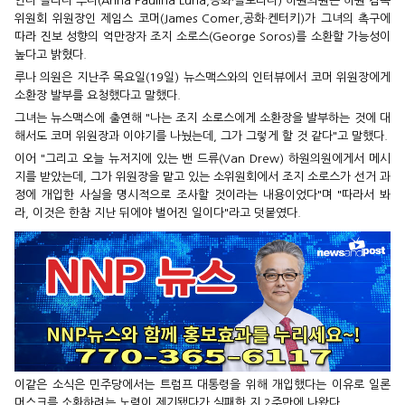
안나 폴리나 루나(Anna Paulina Luna,공화·플로리다) 하원의원은 하원 감독
위원회 위원장인 제임스 코머(James Comer,공화·켄터키)가 그녀의 촉구에
따라 진보 성향의 억만장자 조지 소로스(George Soros)를 소환할 가능성이
높다고 밝혔다.
루나 의원은 지난주 목요일(19일) 뉴스맥스와의 인터뷰에서 코머 위원장에게
소환장 발부를 요청했다고 말했다.
그녀는 뉴스맥스에 출연해 "나는 조지 소로스에게 소환장을 발부하는 것에 대
해서도 코머 위원장과 이야기를 나눴는데, 그가 그렇게 할 것 같다"고 말했다.
이어 "그리고 오늘 뉴저지에 있는 밴 드류(Van Drew) 하원의원에게서 메시
지를 받았는데, 그가 위원장을 맡고 있는 소위원회에서 조지 소로스가 선거 과
정에 개입한 사실을 명시적으로 조사할 것이라는 내용이었다"며 "따라서 봐
라, 이것은 한참 지난 뒤에야 벌어진 일이다"라고 덧붙였다.
이같은 소식은 민주당에서는 트럼프 대통령을 위해 개입했다는 이유로 일론
머스크를 소환하려는 노력이 제기됐다가 실패한 지 2주만에 나왔다.