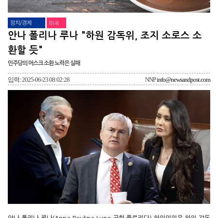
정치/경제
미국
안나 폴리나 루나 "하원 감독위, 조지 소로스 소
환할 듯"
민주당의 머스크 소환 노력은 실패
입력: 2025-06-23 08:02:28
NNP
info@newsandpost.com