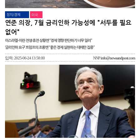
정치/경제
미국
연준 의장, 7월 금리인하 가능성에 "서두를 필요
없어"
이스라엘-이란 전쟁·휴전 상황엔 “경제 영향 판단하기 너무 일러”
‘금리인하 요구’ 트럼프의 조롱엔 “좋은 경제 실현하는 데에만 집중”
입력: 2025-06-24 13:58:00
NNP
info@newsandpost.com