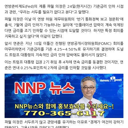
연방준비제도(Fed)의 제롬 파월 의장은 24일(현지시간) 기준금리 인하 시점
과 관련, "우리는 서두를 필요가 없다고 본다"고 말했다.
파월 의장은 이날 미 연방 하원 재무위원회의 '반기 통화정책 보고 청문회'에
출석, 7월에 금리 인하가 가능하냐는 질의에 "인플레이션 압력이 계속 억제된
다면 금리를 조기 인하할 수 있는 시점에 도달할 것이다. 하지만 특정 회의를
지목하고 싶지 않다"며 이같이 답했다.
앞서 연준은 지난 18일 이틀간 진행된 연방공개시장위원회(FOMC) 회의를
마무리하면서 기준금리를 기존 4.25∼4.50%로 유지하기로 결정하며 도널
드 트럼프 대통령의 지속적인 금리 인하 압박에도 물러서지 않았다.
이는 트럼프 대통령 집권 2기 취임 후 4차례 연속 금리를 동결한 것이지만, 연
준은 연내 0.25%포인트씩 2차례 금리를 인하할 것임을 시사했다.
파월 의장은 서두르지 않고 관망세를 유지하는 이유로 "경제가 여전히 강하기
때문이다. 고용시장은 강하다"고 설명했다.