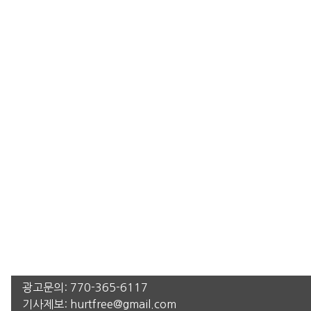
광고문의:
770-365-6117
기사제보:
hurtfree@gmail.com