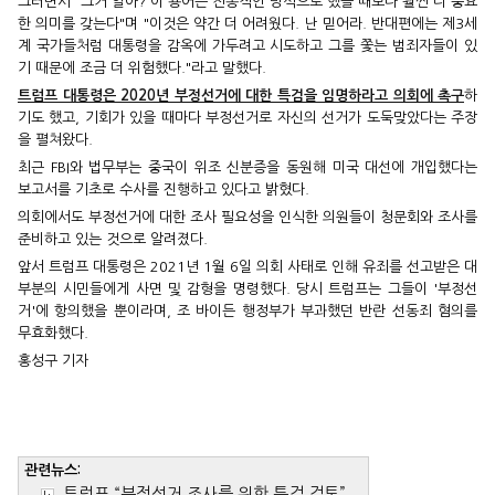
그러면서 "그거 알아? 이 용어는 전통적인 방식으로 했을 때보다 훨씬 더 중요
한 의미를 갖는다"며 "이것은 약간 더 어려웠다. 난 믿어라. 반대편에는 제3세
계 국가들처럼 대통령을 감옥에 가두려고 시도하고 그를 쫓는 범죄자들이 있
기 때문에 조금 더 위험했다."라고 말했다.
트럼프 대통령은 2020년 부정선거에 대한 특검을 임명하라고 의회에 촉구
하
기도 했고, 기회가 있을 때마다 부정선거로 자신의 선거가 도둑맞았다는 주장
을 펼쳐왔다.
최근 FBI와 법무부는 중국이 위조 신분증을 동원해 미국 대선에 개입했다는
보고서를 기초로 수사를 진행하고 있다고 밝혔다.
의회에서도 부정선거에 대한 조사 필요성을 인식한 의원들이 청문회와 조사를
준비하고 있는 것으로 알려졌다.
앞서 트럼프 대통령은 2021년 1월 6일 의회 사태로 인해 유죄를 선고받은 대
부분의 시민들에게 사면 및 감형을 명령했다. 당시 트럼프는 그들이 '부정선
거'에 항의했을 뿐이라며, 조 바이든 행정부가 부과했던 반란 선동죄 혐의를
무효화했다.
홍성구 기자
관련뉴스:
트럼프 “부정선거 조사를 위한 특검 검토”