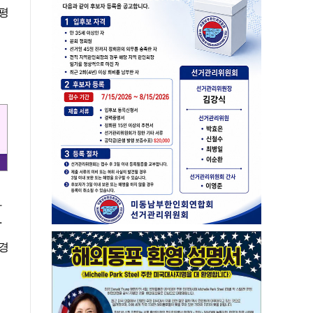
 평
고
과
.
 경