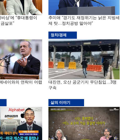
재정비상’에 “李대통령이
추미애 “경기도 재정위기는 낡은 지방세
금살포”
제 탓…정치공방 말아야”
정치/경제
하메네이와의 연락이 어렵
대진연, 오산 공군기지 무단침입…3명
구속
삶의 이야기