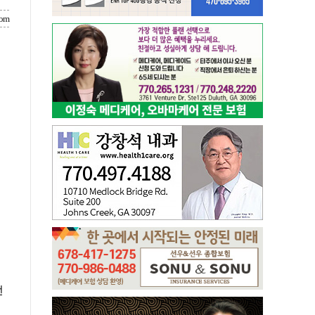
com
번