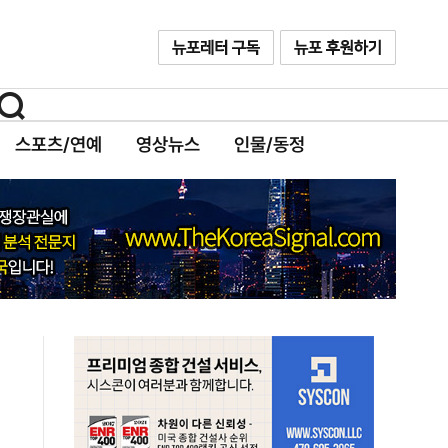
스포츠/연예
영상뉴스
인물/동정