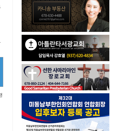
부
언
화
전