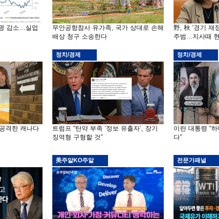
천명 감소…실업
무안공항참사 유가족, 국가 상대로 손해
野, 秋 ‘경기 
배상 청구 소송한다
주범…지사때 현
정치/경제
정치/경제
 공격한 캐나다
트럼프 “탄약 부족 ‘정보 유출자’, 장기
이란 대통령 “
징역형 구형할 것”
다”
美주알KO주알
전문가패널