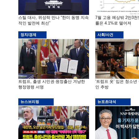
스틸 대사, 위성락 만나 “한미 동맹 지속
7월 고용 예상밖 2만3
적인 발전에 최선”
률은 4.1%로 떨어져
정치/경제
사회/사건
트럼프, 출생 시민권·원정출산 겨냥한
‘트럼프 옷’ 입은 청소년
행정명령 서명
인 추방
뉴스브리핑
뉴포초대석