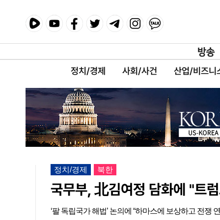
정치/경제
사회/사건
산업/비즈니
정치/경제
북한
국무부, 北김여정 담화에 "트럼
‘팔 독립국가 해법’ 논의에 “하마스에 보상하고 전쟁 