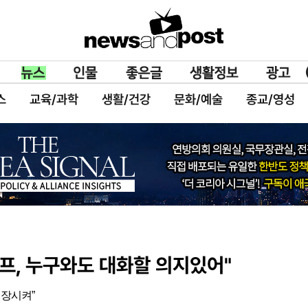
스
교육/과학
생활/건강
문화/예술
종교/영성
프, 누구와도 대화할 의지있어"
연장시켜”