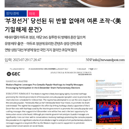
정치/경제
미국
‘부정선거’ 당선된 뒤 반발 없애려 여론 조작-<美
기밀해제 문건>
베네수엘라 마두로 정권, 야당 SNS 침투한 뒤 방해와 혼란 일으켜
유명 배우 출연… 마두로 정권에 유리한 콘텐츠 생성·전파·증폭
연방 상원 ‘대선 부정’에 맞선 국민 지지 결의안 초당적 발의
입력: 2025-07-29 17:26:47
NNP
info@newsandpost.com