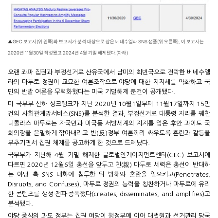
▲GEC 보고서(위 왼쪽)와 보고서가 분석 대상으로 삼은 베네수엘라 SNS 샘플(위 오른쪽), 이 보고서는
2020년 11월30일 작성됐고 2024년 4월 기밀 해제됐다.(아래)
오랜 좌파 집권과 부정선거로 산유국에서 남미의 최빈국으로 전락한 베네수엘
라의 마두로 정권이 교묘한 여론조작으로 야당에 대한 지지세를 약화하고 국
민의 반발 여론을 무력화했다는 미국 기밀해제 문건이 공개됐다.
미 국무부 산하 싱크탱크가 지난 2020년 10월1일부터 11월17일까지 15만
건의 사회관계망서비스(SNS)를 분석한 결과, 부정선거로 대통령 자리를 꿰찬
니콜라스 마두로는 자국민과 미국등 서방세계의 지지를 업은 후안 과이도 국
회의장을 은밀하게 깎아내리고 반(反)정부 여론끼리 싸우도록 혼란과 갈등을
부추기면서 집권 체제를 공고하게 한 것으로 드러났다.
국무부가 지난해 4월 기밀 해제한 글로벌인게이지먼트센터(GEC) 보고서에
따르면 2020년 12월6일 총선을 앞두고 친(親) 마두로 세력은 총선에 반대하
는 야당 측 SNS 대화에 침투한 뒤 방해와 혼란을 일으키고(Penetrates,
Disrupts, and Confuses), 마두로 정권의 능력을 칭찬하거나 마두로에 유리
한 콘텐츠를 생성·전파·증폭했다(creates, disseminates, and amplifies)고
분석됐다.
야당 중심의 과도 정부는 집권 여당이 행정부에 이어 대법원과 선거관리 당국