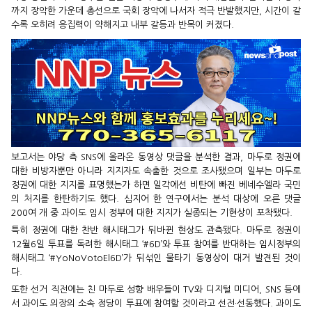
까지 장악한 가운데 총선으로 국회 장악에 나서자 적극 반발했지만, 시간이 갈
수록 오히려 응집력이 약해지고 내부 갈등과 반목이 커졌다.
보고서는 야당 측 SNS에 올라온 동영상 댓글을 분석한 결과, 마두로 정권에
대한 비방자뿐만 아니라 지지자도 속출한 것으로 조사됐으며 일부는 마두로
정권에 대한 지지를 표명했는가 하면 일각에선 비탄에 빠진 베네수엘라 국민
의 처지를 한탄하기도 했다. 심지어 한 연구에서는 분석 대상에 오른 댓글
200여 개 중 과이도 임시 정부에 대한 지지가 실종되는 기현상이 포착됐다.
특히 정권에 대한 찬반 해시태그가 뒤바뀐 현상도 관측됐다. 마두로 정권이
12월6일 투표를 독려한 해시태그 ‘#6D’와 투표 참여를 반대하는 임시정부의
해시태그 ‘#YoNoVotoEl6D’가 뒤섞인 물타기 동영상이 대거 발견된 것이
다.
또한 선거 직전에는 친 마두로 성향 배우들이 TV와 디지털 미디어, SNS 등에
서 과이도 의장의 소속 정당이 투표에 참여할 것이라고 선전·선동했다. 과이도