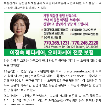
부정선거로 당선된 독재정권과 싸워온 베네수엘라 국민에 대한 지지를 담고 있
다. 상원 외교위원회 홈페이지 캡처.
한편 미국은 그동안 마두로에 맞서 싸워온 국민을 지지하는 초당적 결의안을
최근 발의했다.
28일(월) 미 연방 상원 외교위원회 홈페이지(foreign.senate.gov)에 따르
면 상원 외교위(FRC)는 마두로의 ‘대선 도둑질(Maduro’s theft)’ 1주기에 즈
음해 베네수엘라 국민을 지지하는 초당적 결의안을 발의했다. 이 결의안은 마
두로 정권의 지속적인 탄압과 인권 유린을 규탄하고 야당의 복원력을 인정하
는 것을 주요 뼈대로 한다.
결의안에는 진 샤힌(민주·뉴햄프셔) 외교위 간사를 비롯해 릭 스콧(공화·플로
리다), 팀 케인(민주·버지니아), 존 커티스(공화·유타) 의원 등이 당적과 관계