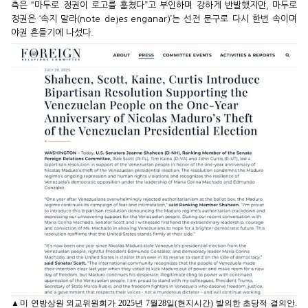
측은 “마두로 정권이 로고를 훔쳤다”고 부인하며 강하게 반발했지만, 마두로
정권은 ‘속지 말라(note dejes enganar)’는 선전 문구로 다시 한번 속이며
야권 흔들기에 나섰다.
▲미 연방상원 외교위원회가 2025년 7월28일(현지시간) 발의한 초당적 결의안.