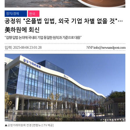
정치/경제
한국
공정위 "온플법 입법, 외국 기업 차별 없을 것"…
美하원에 회신
“집행·입법 논의에 국내외 기업 동일한 원칙과 기준으로 대응”
입력: 2025-08-06 23:01:28
NNP
info@newsandpost.com
▲공정거래위원회 전경 [연합뉴스TV 제공]