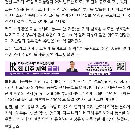
건설 투자가 "트럼프 대통령이 어제 발표한 대로 1조 달러 규모"라고 밝혔다.
그는 "TSMC는 애리조나에 2천억 달러 규모의 투자를 발표했다. 마이크론은
아이다호와 뉴욕에 2천억 달러를 투자한다"며 "실로 엄청난 규모이고, 미국
전역에 걸쳐 이뤄질 것"이라고 기대했다.
러트닉 장관은 이날 0시(미 동부시간 기준)를 기해 발효된 새로운 상호관세
부과로 미국 정부의 관세 수입이 매월 500억 달러 이상에 달할 것으로 전망했
다. 지난달의 경우 관세 수입은 300억 달러였다.
그는 "그리고 이제 반도체가 들어오고, 의약품이 들어오고, 온갖 종류의 추가
적인 관세 수입이 들어올 것"이라고 덧붙였다.
트럼프 대통령은 지난 5일 CNBC 인터뷰에서 "내주 정도"(next week or
so)에 반도체와 의약품의 품목별 관세를 발표할 예정이라면서 "처음에는 의약
품에 약간의 관세(small tariff)를 부과하지만, 1년이나 최대 1년 반 뒤에는
150%로 올리고, 이후에는 250%로 올릴 것"이라고 예고한 바 있다.
한편, 한국의 경우 지난달 30일 미국과의 합의에 따라 반도체·의약품 분야의
최혜국대우(MFN)를 약속받았으며, 다른 나라와 비교해 유리하거나 동등한 대
우를 받기로 한 이같은 약속이 유효하다고 강유정 대통령실 대변인이 밝혔다.
연합뉴스