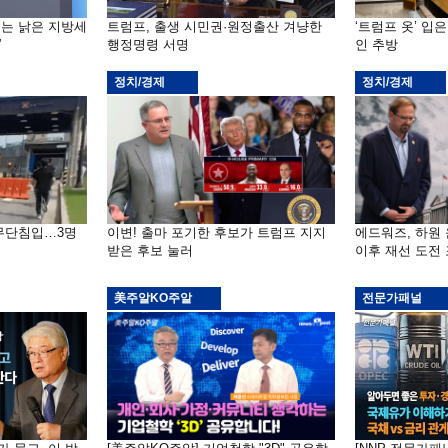
기는 낡은 지방세
트럼프, 출생 시민권·원정출산 겨냥한
‘트럼프 옷’ 입
”
행정명령 서명
인 추방
정치/경제
정치/경제
 무단침입…3명
이변! 출마 포기한 후보가 트럼프 지지
에드워즈, 하원
받은 후보 눌러
이후 재선 도전
美주알KO주알
전문가패널