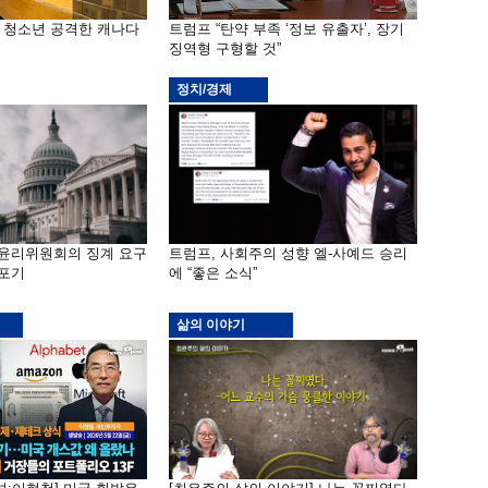
은 청소년 공격한 캐나다
트럼프 “탄약 부족 ‘정보 유출자’, 장기
징역형 구형할 것”
정치/경제
 윤리위원회의 징계 요구
트럼프, 사회주의 성향 엘-사예드 승리
 포기
에 “좋은 소식”
삶의 이야기