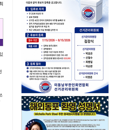
최
있
전
쓰
한