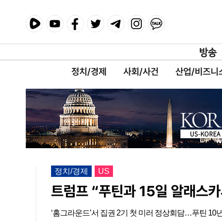
정치/경제
사회/사건
산업/비즈니
정치/경제
US
트럼프 “푸틴과 15일 알래스
‘홈그라운드’서 집권 2기 첫 미러 정상회담…푸틴 10