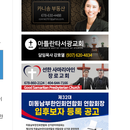
일
.
이
만