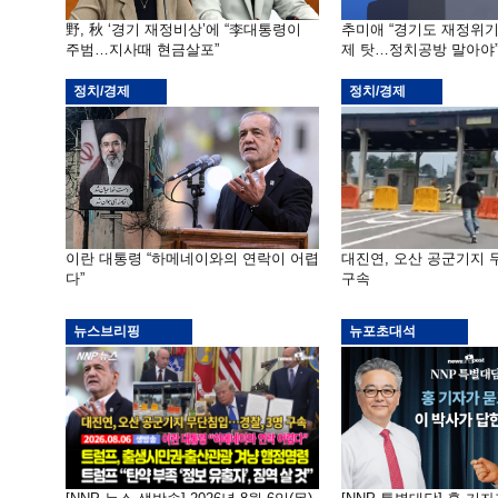
野, 秋 ‘경기 재정비상’에 “李대통령이
추미애 “경기도 재정위
주범…지사때 현금살포”
제 탓…정치공방 말아야
정치/경제
정치/경제
이란 대통령 “하메네이와의 연락이 어렵
대진연, 오산 공군기지
다”
구속
뉴스브리핑
뉴포초대석