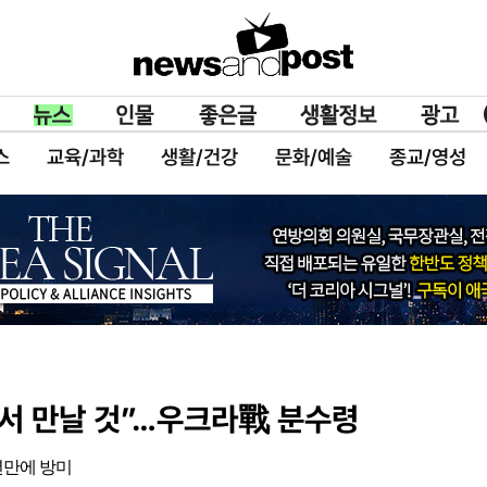
스
교육/과학
생활/건강
문화/예술
종교/영성
카서 만날 것”…우크라戰 분수령
년만에 방미