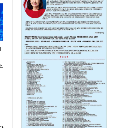
리
소
다