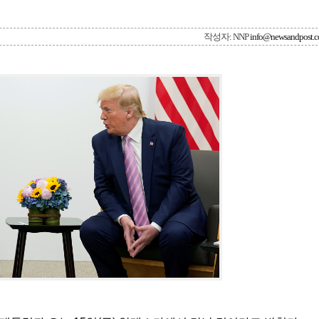
작성자: NNP
info@newsandpost.