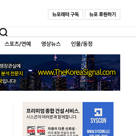
스포츠/연예
영상뉴스
인물/동정