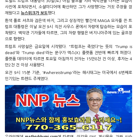
도널드 트럼프 대통령이 30일(토) 아침 골프를 치러 백악관을 나서는 모습이
사진에 포착되면서, 소셜미디어에 확산하던 그가 사망했다는 거짓 주장을 잠
재웠다고
뉴스위크가 보도
했다.
흰색 폴로 셔츠와 검은색 바지, 그리고 상징적인 빨간색 MAGA 모자를 쓴 트
럼프 대통령은 이날 오전 9시 직전 사우스 론에서 차량에 탑승하는 모습이 포
착됐다. 백악관 기자들에 따르면, 그의 차량 행렬은 버지니아주에 있는 골프장
으로 향했다.
트럼프 사망설은 금요일에 시작됐다. "트럼프는 죽었다"는 뜻의 'Trump is
dead'와 'Trump died'라는 문구가 엑스(X) 플랫폼 전반에 빠르게 퍼졌다.
플랫폼 데이터에 따르면 토요일 아침까지 전자는 15만8천 건 이상, 후자는 4
만2천 건 이상 사용됐다.
오전 9시 15분 기준, '#whereistrump'라는 해시태그는 미국에서 6번째로
인기있는 트렌드 주제였다.
온라인매체
mathrubhumi.com
에 따르면, 이같은 SNS 게시물은, 가짜 심슨