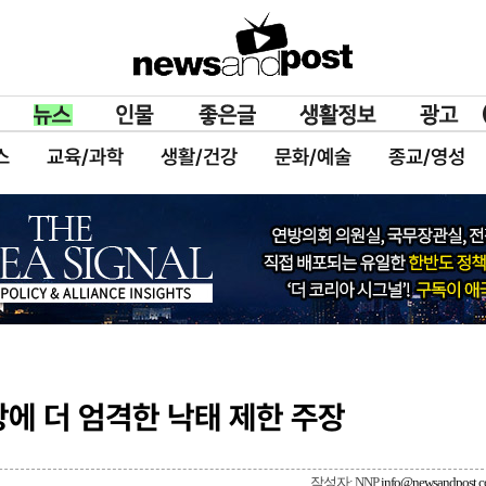
스
교육/과학
생활/건강
문화/예술
종교/영성
에 더 엄격한 낙태 제한 주장
작성자: NNP
info@newsandpost.