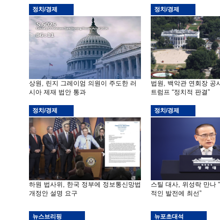
정치/경제
정치/경제
상원, 린지 그레이엄 의원이 주도한 러
법원, 백악관 연회장 공
시아 제재 법안 통과
트럼프 “정치적 판결”
정치/경제
정치/경제
하원 법사위, 한국 정부에 정보통신망법
스틸 대사, 위성락 만나 
개정안 설명 요구
적인 발전에 최선”
뉴스브리핑
뉴포초대석