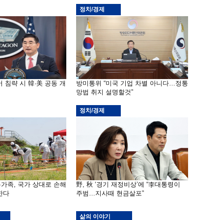
정치/경제
 침략 시 韓·美 공동 개
방미통위 “미국 기업 차별 아니다…정통
망법 취지 설명할것”
정치/경제
가족, 국가 상대로 손해
野, 秋 ‘경기 재정비상’에 “李대통령이
한다
주범…지사때 현금살포”
삶의 이야기