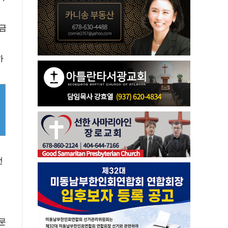
조금
하
전
문