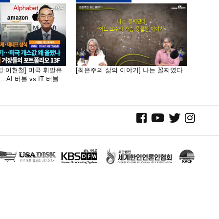
널:이현철] 미국 휘발유
[최은주의 삶의 이야기] 나는 꼴찌였다
AI 버블 vs IT 버블