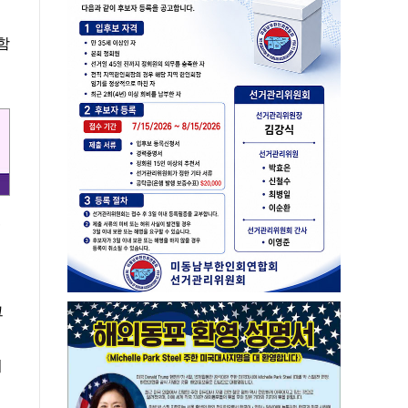
함
,
그
지