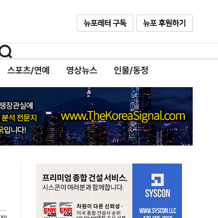
스포츠/연예
영상뉴스
인물/동정
com