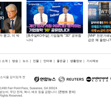
가 묻고, 이 박
[美주알KO주알] 기업철학 "3D" 공유합
[NNP 전문가패
니다
값은 왜 올랐나?…
 소개
|
방송
|
뉴스
|
인물
|
인터뷰
|
좋은글
|
생활정보
|
기사제보
 소식을 깊이있게 전
490 Fair Point Pass, Suwanee, GA 30024
, 무단 전재, 복사, 배포 등을 금합니다. [
콘텐트 문의
]
 Rights Reserved.