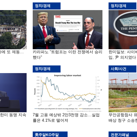
정치/경제
정치/경제
사에 또 제동…
카라파노 “트럼프는 이란 전쟁에서 승리
한미일보: 사이버
했다”
입, 尹 의지였다
정치/경제
사회/사건
“한미 동맹 지속
7월 고용 예상밖 2만3천명 감소…실업
무안공항참사 유
률은 4.1%로 떨어져
배상 청구 소송
美주알KO주알
전문가패널