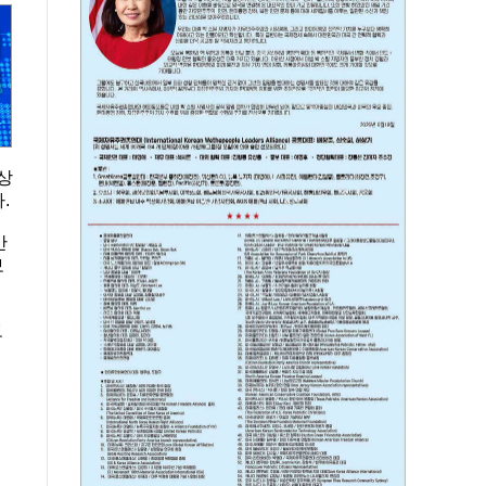
상
.
만
보
보