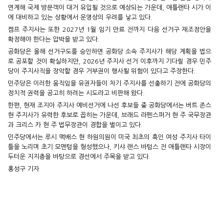
연계해 국제 방문객이 대거 유입될 것으로 예상되는 가운데, 애틀랜타 시가 이
에 대비하고 있는 상황에서 운영상의 우려를 낳고 있다.
켐프 주지사는 또한 2027년 1월 임기 만료 전까지 다음 선거구 재조정안을
확정해야 한다는 압박을 받고 있다.
공화당은 올해 선거구도를 승인하면 공화당 소속 주지사가 해당 계획을 법으
로 공포할 것이 확실하지만, 2026년 주지사 선거 이후까지 기다릴 경우 민주
당이 주지사직을 장악할 경우 거부권이 행사될 위험이 있다고 주장한다.
민주당은 이러한 움직임을 유권자들이 차기 주지사를 선출하기 전에 공화당의
정치적 권력을 공고히 하려는 시도라고 비판해 왔다.
한편, 현재 조지아 주지사 예비선거에 나선 후보들 중 공화당에서는 버트 존스
현 주지사가 유력한 후보로 꼽히는 가운데, 브래드 라펜스퍼거 현 주 국무장관
과 크리스 카 현 주 법무장관이 경합을 벌이고 있다.
민주당에서는 루시 맥배스 현 하원의원이 미국 최초의 흑인 여성 주지사 타이
틀을 노리며 초기 모맨텀을 형성했으나, 키샤 랜스 바텀스 전 애틀랜타 시장이
두터운 지지층을 바탕으로 경선에서 주목을 받고 있다.
홍성구 기자