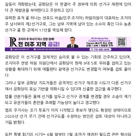
갈등이 격화됐는데, 공화당은 이 판결이 주 정부에 의회 선거구 재편에 있어
더 큰 재량권을 부여한다고 주장하고 있다.
유력한 표적 중 하나는 샌포드 비숍(민주·조지아) 하원의원이 대표하는 조지아
주 남서부의 제2선거구로, 그는 남부 지역에 남아 있는 소수의 흑인 다수 농촌
선거구 중 한 곳에서 17선을 역임해 왔다.
공화당은 이 선거구를 잠재적인 승리로 볼 수 있는 기회로 간주하고 있으며,
조지아주 연방 하원 의원단에서 공화당이 현재 9대 5로 우위를 점하고 있는
상황을 확대하기 위해 애틀랜타 광역권 선거구도 변경할지 여부를 검토 중이
다.
그러나 일부 공화당 지도자들은 공격적인 선거구 재조정 시도가 다른 선거구
에서 공화당의 표심 기반을 약화시킬 수 있다며 신중한 접근을 촉구했다.
법률 전문가들은 올해 선거를 앞두고 선거구 경계를 변경할 경우 소송이 제기
되고 유권자들의 혼란을 초래할 가능성이 높다고 경고했다.
켐프 주지사는 조기 투표가 이미 시작됐고 후보자 명단도 확정된 상태이므로
2026년 선거 주기 전에 선거구도를 수정하는 방안은 검토 대상이 아니라고
거듭 밝혔다.
또한 특별 회기의 시기는 6월 말부터 7월 초까지 예정된 월드컵 관련 행사와