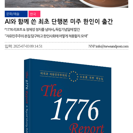
문화/예술
한국
AI와 함께 쓴 최초 단행본 미주 한인이 출간
『1776 리포트 & 정체성 정치를 넘어서』 독립기념일에 발간
“자유민주주의 본질 탐구하고 한인사회에 어떻게 적용할지 모색”
입력: 2025-07-03 09:14:51
NNP
info@newsandpost.com