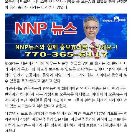
오픈AI에 따르면, 기네스북이나 유사 기록들 중 오픈AI와 협업을 통해 단행본
이 공식 출간된 사례는 아직까지 없었다.
챗GPT는 서문에서 "나의 임무는 단순히 한글을 영어로 옮기는 것 뿐만 아니
라 저자의 목소리와 의도가 보존될 수 있도록 조력"하는 것이며, "번역이란 작
업이 인간과 인공지능, 동양과 서양 그리고 과거와 현재 사이에서 협업이 될
수 있음을 목격"했다고 말하고 있다.
작년까지도 인공지능의 번역능력에 회의적이던 역저자 이종권은 이 책의 공식
번역자의 하나이자 서문 작성자로 오픈AI를 명시했고, 이에 이에 오픈AI는 역
저자에게 보낸 이메일을 통해 이것이 바로 그들이 원하는 혁신의 사례이며 전
례 없는 시도였다고 치하했다고 밝혔다.
『1776 리포트 & 정체성 정치를 넘어서』의 메인 파트인 『1776 리포트』는 백
악관에서 작성한 자유민주주의 입문서로, 자유민주주의의 원칙이 그 본토에서
심하게 도전받는 아이러니한 상황에 대처하기 위해 트럼프 1기 행정부에서 출
간했다.