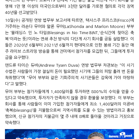
텍사스의 한 부부가 코로나19 팬데믹 기간 동안 불법 다단계 사기 회사를 운
영해 1만 명 이상의 미국인으로부터 3천만 달러를 가로챈 혐의로 각각 징역
40년을 선고받았다.
10일(수) 공개된 연방 법무부 보고서에 따르면, 텍사스주 프리스코(Frisco)에
거주하는 라숀다 무어와 말론 무어(LaShonda and Marlon Moore) 부부
는 ‘블레싱스 인 노 타임(Blessings in No Time:BINT,'순식간에 찾아온 축
복'이라는 뜻)’이라는 연쇄 추천 방식의 다단계 사기 회사를 공동 설립했다. 이
들은 2020년 6월부터 2021년 6월까지 팬데믹으로 인한 봉쇄 기간 동안 매
주 라이브 스트리밍 방송을 통해 전미에서 참가자를 모집한 뒤, 그들에게 투자
금을 요구했다.
앤드류 타이슨 듀바(Andrew Tysen Duva) 연방 법무부 차관보는 “이 사기
수법은 사람들이 가장 절실히 돈이 필요했던 시기에 그들의 피땀 흘려 번 돈을
착취했다”며 “무어 부부와 같은 기회주의적 사기꾼들은 감옥에 가야 마땅하
다”고 말했다.
무어 부부는 참가자들에게 1,400달러를 투자하면 800%의 수익을 얻을 수
있다고 약속했으며, 투자자가 만족하지 않을 경우 환불을 보장했다. 이 부부는
회사를 통해 사람들이 이미 가입한 참가자들에게 최소 1,400달러의 이른바
‘축복(blessings)’을 지불함으로써 지역사회를 도울 수 있는 방법이라고 홍보
했으며, 신규 참가자의 지불금이 몇 주 내에 8배로 돌아올 것이라고 거짓으로
약속했다.