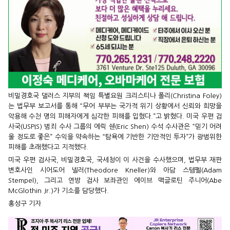
비밀경호국 댈러스 지부의 책임 특별요원 크리스티나 폴리(Christina Foley)
는 법무부 보고서를 통해 “무어 부부는 국가적 위기 상황에서 신뢰와 희망을
악용해 수천 명의 피해자에게 심각한 피해를 입혔다.”고 밝혔다. 미국 우편 검
사국(USPIS) 범죄 수사 그룹의 에릭 쉔(Eric Shen) 수석 수사관은 “믿기 어려
울 정도로 좋은” 수익을 약속하는 “탐욕에 기반한 기만적인 투자”가 광범위한
피해를 초래했다고 지적했다.
미국 우편 검사국, 비밀경호국, 국세청이 이 사건을 수사했으며, 법무부 재판
변호사인 시어도어 넬러(Theodore Kneller)와 아담 스템펠(Adam
Stempel), 그리고 연방 검사 보좌관인 에이브 맥글로틴 주니어(Abe
McGlothin Jr.)가 기소를 담당했다.
홍성구 기자