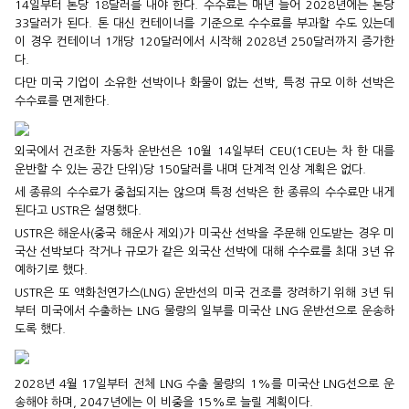
14일부터 톤당 18달러를 내야 한다. 수수료는 매년 늘어 2028년에는 톤당
33달러가 된다. 톤 대신 컨테이너를 기준으로 수수료를 부과할 수도 있는데
이 경우 컨테이너 1개당 120달러에서 시작해 2028년 250달러까지 증가한
다.
다만 미국 기업이 소유한 선박이나 화물이 없는 선박, 특정 규모 이하 선박은
수수료를 면제한다.
외국에서 건조한 자동차 운반선은 10월 14일부터 CEU(1CEU는 차 한 대를
운반할 수 있는 공간 단위)당 150달러를 내며 단계적 인상 계획은 없다.
세 종류의 수수료가 중첩되지는 않으며 특정 선박은 한 종류의 수수료만 내게
된다고 USTR은 설명했다.
USTR은 해운사(중국 해운사 제외)가 미국산 선박을 주문해 인도받는 경우 미
국산 선박보다 작거나 규모가 같은 외국산 선박에 대해 수수료를 최대 3년 유
예하기로 했다.
USTR은 또 액화천연가스(LNG) 운반선의 미국 건조를 장려하기 위해 3년 뒤
부터 미국에서 수출하는 LNG 물량의 일부를 미국산 LNG 운반선으로 운송하
도록 했다.
2028년 4월 17일부터 전체 LNG 수출 물량의 1%를 미국산 LNG선으로 운
송해야 하며, 2047년에는 이 비중을 15%로 늘릴 계획이다.