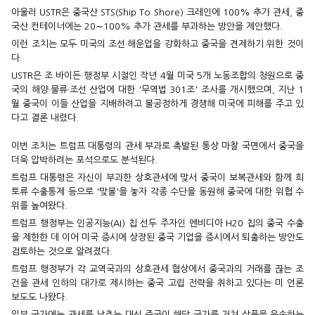
아울러 USTR은 중국산 STS(Ship To Shore) 크레인에 100% 추가 관세, 중
국산 컨테이너에는 20∼100% 추가 관세를 부과하는 방안을 제안했다.
이런 조치는 모두 미국의 조선·해운업을 강화하고 중국을 견제하기 위한 것이
다.
USTR은 조 바이든 행정부 시절인 작년 4월 미국 5개 노동조합의 청원으로 중
국의 해양·물류·조선 산업에 대한 '무역법 301조' 조사를 개시했으며, 지난 1
월 중국이 이들 산업을 지배하려고 불공정하게 경쟁해 미국에 피해를 주고 있
다고 결론 내렸다.
이번 조치는 트럼프 대통령의 관세 부과로 촉발된 통상 마찰 국면에서 중국을
더욱 압박하려는 포석으로도 분석된다.
트럼프 대통령은 자신이 부과한 상호관세에 맞서 중국이 보복관세와 함께 희
토류 수출통제 등으로 '맞불'을 놓자 각종 수단을 동원해 중국에 대한 위협 수
위를 높여왔다.
트럼프 행정부는 인공지능(AI) 칩 선두 주자인 엔비디아 H20 칩의 중국 수출
을 제한한 데 이어 미국 증시에 상장된 중국 기업을 증시에서 퇴출하는 방안도
검토하는 것으로 알려졌다.
트럼프 행정부가 각 교역국과의 상호관세 협상에서 중국과의 거래를 끊는 조
건을 관세 인하의 대가로 제시하는 중국 고립 전략을 취하고 있다는 미 언론
보도도 나왔다.
일부 국가에는 관세를 낮추는 대신 중국이 해당 국가를 거쳐 상품을 운송하는