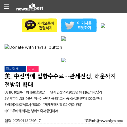
☰
정치/경제
미국
美, 中선박에 입항수수료…관세전쟁, 해운까지
전방위 확대
USTR, 10월부터 최대 톤당 50달러…단계 인상으로 2028년 최대 톤당 140달러
3년 후부터 LNG 수출시 미국산 선박사용 의무화…중국산 크레인에 100% 관세
관세 이어 해운서도 中정조준…“세계 무역시장 혼란 가중 우려”
中 “모두에 해 끼치는 행위로 즉각 중단해야
입력: 2025-04-18 22:05:17
NNP
info@newsandpost.com