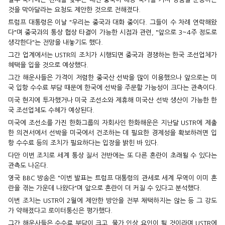
것을 막아달라는 요청도 제안한 것으로 전해졌다.
트럼프 대통령은 이날 "우리는 중국과 대화 중이다. 그들이 수 차례 연락해왔
다"며 중국과의 통상 협상 타결이 가능한 시점과 관련, "앞으로 3~4주 정도로
생각한다"는 전망을 내놓기도 했다.
그간 업계에서는 USTR의 조치가 시행되면 중국과 경쟁하는 한국 조선업체가
혜택을 입을 것으로 예상했다.
그간 해운사들은 가격이 저렴한 중국산 선박을 많이 이용했으나 앞으로는 미
국 입항 수수료 부담 때문에 한국에 선박을 주문할 가능성이 크다는 관측이다.
미국 현지에 투자했거나 미국 조선소와 제휴해 미국산 선박 생산이 가능한 한
국 조선업체도 수혜가 예상된다.
미국에 조선소를 가진 한화그룹의 자회사인 한화해운은 지난달 USTR에 제출
한 의견서에서 선박을 미국에서 건조하는 데 필요한 경제성을 확보하려면 입
항 수수료 등의 조치가 필요하다는 입장을 밝힌 바 있다.
다만 이번 조치로 세계 통상 질서 전반에는 또 다른 혼란이 초래될 수 있다는
관측도 나온다.
영국 BBC 방송은 "이번 발표는 트럼프 대통령의 관세로 세계 무역이 이미 혼
란을 겪는 가운데 나왔다"며 앞으로 혼란이 더 커질 수 있다고 분석했다.
이번 조치는 USTR이 2월에 제안한 방안을 전부 채택하지는 않는 등 그 강도
가 약해졌다고 로이터통신은 평가했다.
그간 해운사들은 수수료 부담이 크고, 물가 인상 요인이 될 것이라며 USTR에