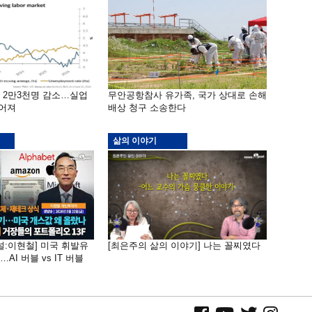
밖 2만3천명 감소…실업
무안공항참사 유가족, 국가 상대로 손해
떨어져
배상 청구 소송한다
삶의 이야기
널:이현철] 미국 휘발유
[최은주의 삶의 이야기] 나는 꼴찌였다
AI 버블 vs IT 버블