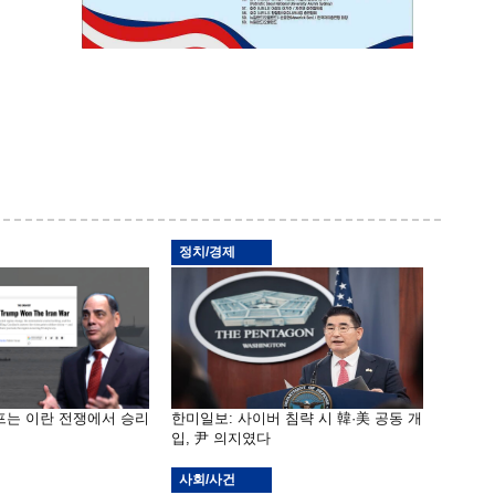
정치/경제
프는 이란 전쟁에서 승리
한미일보: 사이버 침략 시 韓·美 공동 개
입, 尹 의지였다
사회/사건