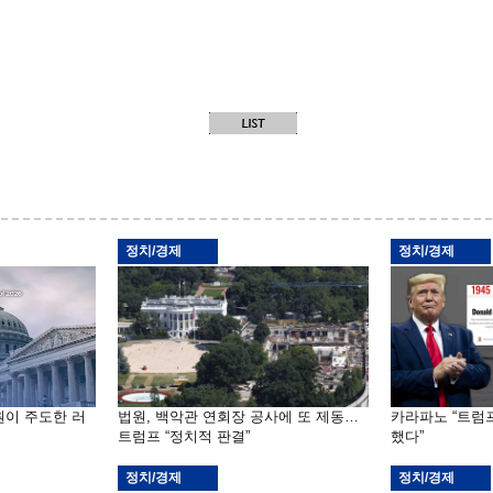
정치/경제
정치/경제
원이 주도한 러
법원, 백악관 연회장 공사에 또 제동…
카라파노 “트럼
트럼프 “정치적 판결”
했다”
정치/경제
정치/경제