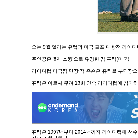
오는 9월 열리는 유럽과 미국 골프 대항전 라이더
주인공은 '8자 스윙'으로 유명한 짐 퓨릭(미국).
라이더컵 미국팀 단장 잭 존슨은 퓨릭을 부단장으
퓨릭은 이로써 무려 13회 연속 라이더컵에 참가하
퓨릭은 1997년부터 2014년까지 라이더컵에 선수로