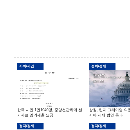
사회/사건
정치/경제
한국 시민 1만1040명, 중앙선관위에 선
상원, 린지 그레이엄 의
거자료 임의제출 요청
시아 제재 법안 통과
정치/경제
정치/경제