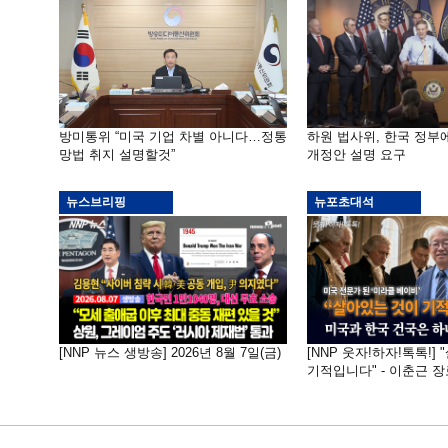
방미통위 “미국 기업 차별 아니다…정통
하원 법사위, 한국 정
망법 취지 설명할것”
개정안 설명 요구
뉴스브리핑
뉴포초대석
[NNP 뉴스 생방송] 2026년 8월 7일(금)
[NNP 웃자!하자!톡톡!]
기적입니다" - 이춘근 장