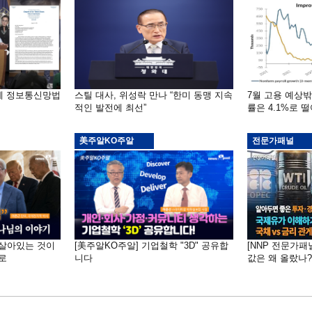
부에 정보통신망법
스틸 대사, 위성락 만나 “한미 동맹 지속
7월 고용 예상
적인 발전에 최선”
률은 4.1%로 
美주알KO주알
전문가패널
 "살아있는 것이
[美주알KO주알] 기업철학 "3D" 공유합
[NNP 전문가패
로
니다
값은 왜 올랐나?…