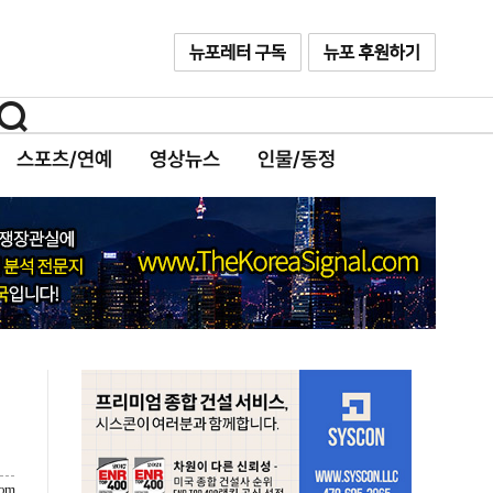
스포츠/연예
영상뉴스
인물/동정
com