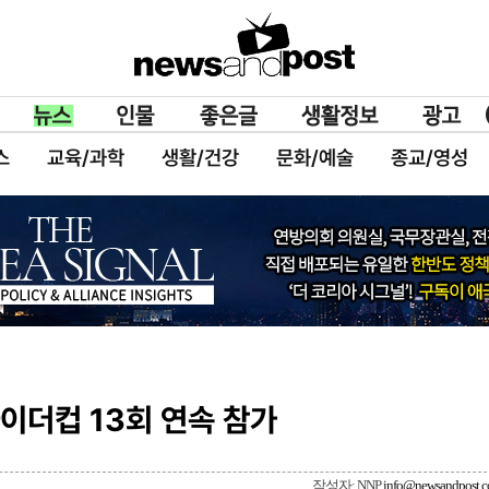
스
교육/과학
생활/건강
문화/예술
종교/영성
라이더컵 13회 연속 참가
작성자: NNP
info@newsandpost.