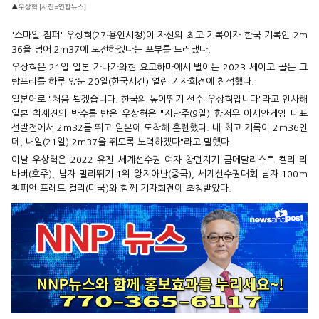
▲우상혁 [사진=연합뉴스]
'스마일 점퍼' 우상혁(27·용인시청)이 자신의 최고 기록이자 한국 기록인 2ｍ
36을 넘어 2ｍ37에 도전하겠다는 포부를 드러냈다.
우상혁은 21일 일본 가나가와현 요코하마에서 벌이는 2023 세이코 골든 그
랑프리를 하루 앞둔 20일(한국시간) 열린 기자회견에 참석했다.
일본어로 "처음 뵙겠습니다. 한국의 높이뛰기 선수 우상혁입니다"라고 인사해
일본 취재진의 박수를 받은 우상혁은 "지난주(9일) 항저우 아시안게임 대표
선발전에서 2ｍ32를 뛰고 일본에 도착해 훈련했다. 내 최고 기록이 2ｍ36인
데, 내일(21일) 2ｍ37을 뛰도록 노력하겠다"라고 말했다.
이날 우상혁은 2022 유진 세계선수권 여자 창던지기 금메달리스트 켈리-리
바버(호주), 남자 멀리뛰기 1위 왕지아난(중국), 세계선수권대회 남자 100ｍ
챔피언 프레드 컬리(미국)와 함께 기자회견에 초청받았다.