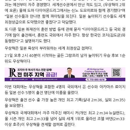
과는 예전부터 자주 경쟁했다. 세계선수권에서 만난 적도 있고, (우상혁이 2위
에 오른) 올해 도하 다이아몬드리그에서는 신노 도모히로와 함께 경기했다"며
"일본 선수들과 만나면 함께 파이팅을 외친다. 일본 높이뛰기 선수들도 세계
최정상급으로 도약했으면 좋겠다"고 덕담했다.
또 다른 일본 취재진이 훈련 방법 등에 관해 묻자 "다이아몬드리그 등 국외 경
기에 많이 출전해서, 훈련도 국외에서 자주 한다. 항상 한국인 코치(김도균)와
동행한다"고 설명하기도 했다.
우상혁은 일본 육상이 부러워하는 세계 최정상급 점퍼다.
21일 오후 2시 40분이 시작하는 골든 그랑프리 남자 높이뛰기 우승 후보 1순
위도 우상혁이다.
이번 대회에는 우상혁을 포함한 4명의 국외에서 온 선수와 아카마쓰 료이치
등 일본 선수 5명이 출전 명단에 이름을 올렸다.
우상혁은 출전 선수 중 가장 높은 개인 최고 기록(실내 2ｍ36, 실외 2ｍ35)
을 보유했다.
우상혁과 국제대회에서 자주 마주친 해미시 커(개인 최고 2ｍ34·뉴질랜드),
올 시즌 개인 최고 2ｍ33을 넘어 실외 세계 1위로 올라선 조엘 바덴(2ｍ33·
이상 호주)이 우상혁을 견제할 점퍼로 꼽힌다.