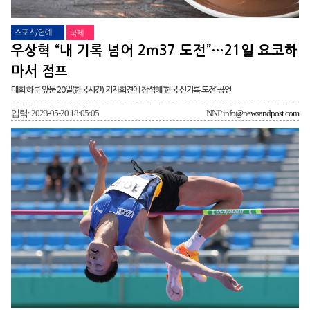
스포츠/연예
국제
우상혁 “내 기록 넘어 2ｍ37 도전”…21일 요코하
마서 점프
대회 하루 앞둔 20일(한국시간) 기자회견에 참석해 ‘한국 신기록 도전’ 공언
입력: 2023-05-20 18:05:05
NNP
info@newsandpost.com