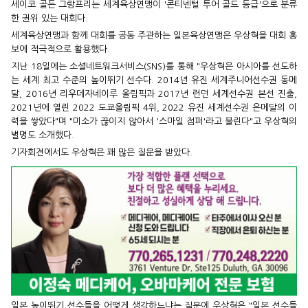
세이코 골든 그랑프리는 세계육상연맹이 '콘티넨털 투어 골드 등급'으로 분류
한 권위 있는 대회다.
세계육상연맹과 함께 대회를 공동 주관하는 일본육상연맹은 우상혁을 대회 홍
보에 적극적으로 활용했다.
지난 18일에는 소셜네트워크서비스(SNS)를 통해 "우상혁은 아시아를 선도하
는 세계 최고 수준의 높이뛰기 선수다. 2014년 유진 세계주니어선수권 동메
달, 2016년 리우데자네이루 올림픽과 2017년 런던 세계선수권 본선 진출,
2021년에 열린 2022 도쿄올림픽 4위, 2022 유진 세계선수권 은메달의 이
력을 쌓았다"며 "미소가 끊이지 않아서 '스마일 점퍼'라고 불린다"고 우상혁의
별명도 소개했다.
기자회견에서도 우상혁은 꽤 많은 질문을 받았다.
일본 높이뛰기 선수들을 어떻게 생각하느냐는 질문에 우상혁은 "일본 선수들