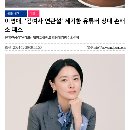
사회/사건
한국
이영애, '김여사 연관설' 제기한 유튜버 상대 손배
소 패소
전 열린공감TV 대표…법원 화해권고 결정에 쌍방 이의신청
입력: 2024-12-20 09:55:50
NNP
info@newsandpost.com