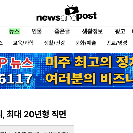
스
교육/과학
생활/건강
문화/예술
종교/영성
, 최대 20년형 직면