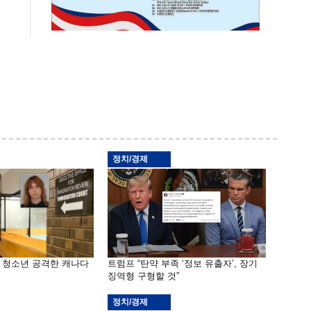
정치/경제
은 청소년 공격한 캐나다
트럼프 “탄약 부족 ‘정보 유출자’, 장기
징역형 구형할 것”
정치/경제