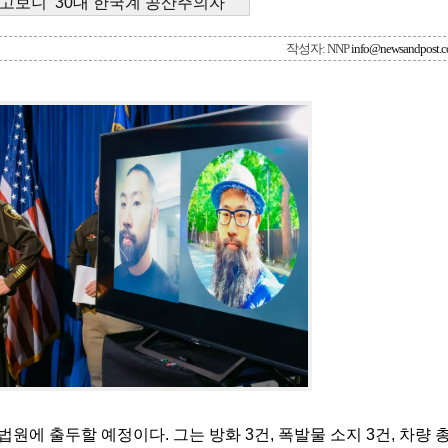
고보니 ‘30대 한국계 공산주의자’
작성자: NNP
info@newsandpost.
법원에 출두할 예정이다. 그는 방화 3건, 폭발물 소지 3건, 차량 