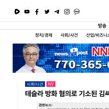
정치/경제
사회/사건
산업/비즈니
사회/사건
NV
테슬라 방화 혐의로 기소된 김씨
관련뉴스: