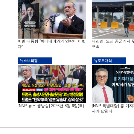
이란 대통령 “하메네이와의 연락이 어렵
대진연, 오산 공군기지
다”
구속
뉴스브리핑
뉴포초대석
[NNP 뉴스 생방송] 2026년 8월 6일(목)
[NNP 특별대담] 홍 기자
사가 답한다