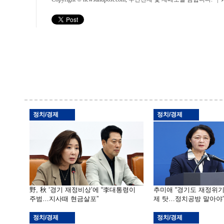
정치/경제
정치/경제
野, 秋 ‘경기 재정비상’에 “李대통령이
추미애 “경기도 재정위
주범…지사때 현금살포”
제 탓…정치공방 말아야
정치/경제
정치/경제