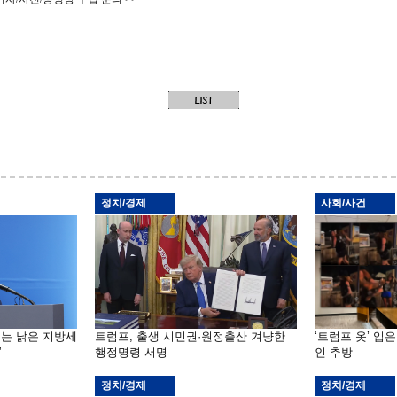
정치/경제
사회/사건
기는 낡은 지방세
트럼프, 출생 시민권·원정출산 겨냥한
‘트럼프 옷’ 입
”
행정명령 서명
인 추방
정치/경제
정치/경제