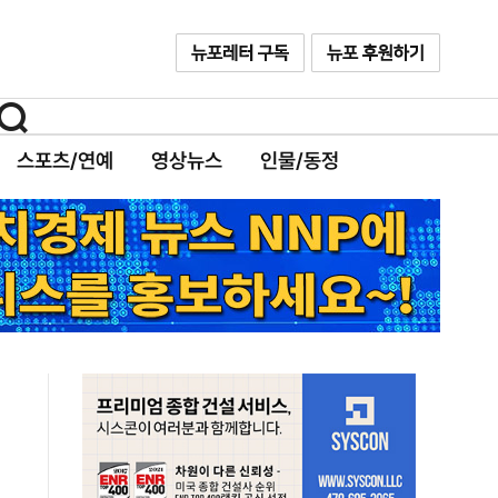
스포츠/연예
영상뉴스
인물/동정