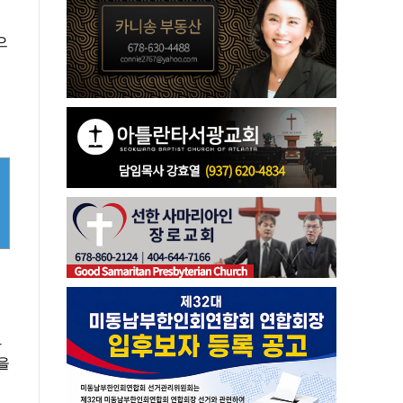
으
하
을