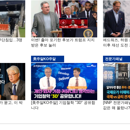
 무단침입…3명
이변! 출마 포기한 후보가 트럼프 지지
에드워즈, 하원
받은 후보 눌러
이후 재선 도전
美주알KO주알
전문가패널
가 묻고, 이 박
[美주알KO주알] 기업철학 "3D" 공유합
[NNP 전문가패
니다
값은 왜 올랐나?…