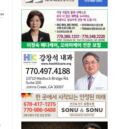
com
총