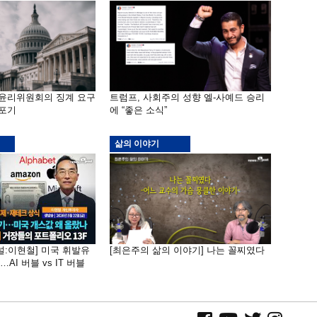
 윤리위원회의 징계 요구
트럼프, 사회주의 성향 엘-사예드 승리
 포기
에 “좋은 소식”
삶의 이야기
널:이현철] 미국 휘발유
[최은주의 삶의 이야기] 나는 꼴찌였다
AI 버블 vs IT 버블