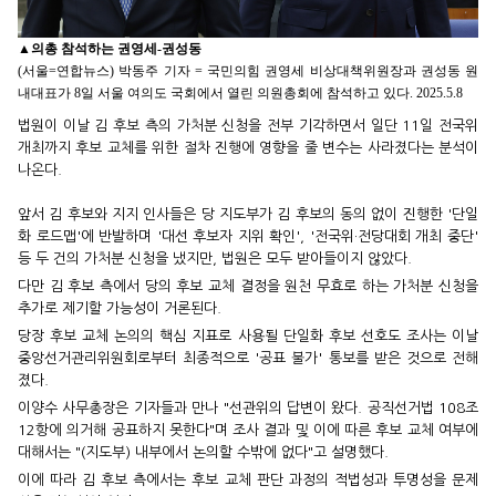
▲
의총 참석하는 권영세-권성동
(서울=연합뉴스) 박동주 기자 = 국민의힘 권영세 비상대책위원장과 권성동 원
내대표가 8일 서울 여의도 국회에서 열린 의원총회에 참석하고 있다. 2025.5.8
법원이 이날 김 후보 측의 가처분 신청을 전부 기각하면서 일단 11일 전국위
개최까지 후보 교체를 위한 절차 진행에 영향을 줄 변수는 사라졌다는 분석이
나온다.
앞서 김 후보와 지지 인사들은 당 지도부가 김 후보의 동의 없이 진행한 '단일
화 로드맵'에 반발하며 '대선 후보자 지위 확인', '전국위·전당대회 개최 중단'
등 두 건의 가처분 신청을 냈지만, 법원은 모두 받아들이지 않았다.
다만 김 후보 측에서 당의 후보 교체 결정을 원천 무효로 하는 가처분 신청을
추가로 제기할 가능성이 거론된다.
당장 후보 교체 논의의 핵심 지표로 사용될 단일화 후보 선호도 조사는 이날
중앙선거관리위원회로부터 최종적으로 '공표 불가' 통보를 받은 것으로 전해
졌다.
이양수 사무총장은 기자들과 만나 "선관위의 답변이 왔다. 공직선거법 108조
12항에 의거해 공표하지 못한다"며 조사 결과 및 이에 따른 후보 교체 여부에
대해서는 "(지도부) 내부에서 논의할 수밖에 없다"고 설명했다.
이에 따라 김 후보 측에서는 후보 교체 판단 과정의 적법성과 투명성을 문제