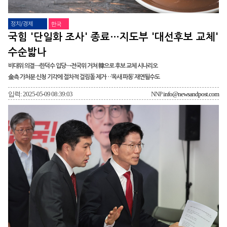
정치/경제
한국
국힘 '단일화 조사' 종료…지도부 '대선후보 교체'
수순밟나
비대위 의결→한덕수 입당→전국위 거쳐 韓으로 후보 교체 시나리오
金측 가처분 신청 기각에 절차적 걸림돌 제거…‘옥새 파동’ 재연될수도
입력: 2025-05-09 08:39:03
NNP
info@newsandpost.com