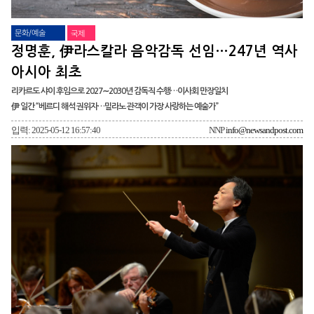
문화/예술
국제
정명훈, 伊라스칼라 음악감독 선임…247년 역사
아시아 최초
리카르도 샤이 후임으로 2027∼2030년 감독직 수행…이사회 만장일치
伊 일간 “베르디 해석 권위자…밀라노 관객이 가장 사랑하는 예술가”
입력: 2025-05-12 16:57:40
NNP
info@newsandpost.com