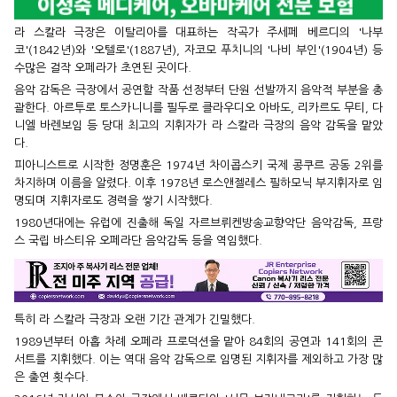
라 스칼라 극장은 이탈리아를 대표하는 작곡가 주세페 베르디의 '나부
코'(1842년)와 '오텔로'(1887년), 자코모 푸치니의 '나비 부인'(1904년) 등
수많은 걸작 오페라가 초연된 곳이다.
음악 감독은 극장에서 공연할 작품 선정부터 단원 선발까지 음악적 부분을 총
괄한다. 아르투로 토스카니니를 필두로 클라우디오 아바도, 리카르도 무티, 다
니엘 바렌보임 등 당대 최고의 지휘자가 라 스칼라 극장의 음악 감독을 맡았
다.
피아니스트로 시작한 정명훈은 1974년 차이콥스키 국제 콩쿠르 공동 2위를
차지하며 이름을 알렸다. 이후 1978년 로스앤젤레스 필하모닉 부지휘자로 임
명되며 지휘자로도 경력을 쌓기 시작했다.
1980년대에는 유럽에 진출해 독일 자르브뤼켄방송교향악단 음악감독, 프랑
스 국립 바스티유 오페라단 음악감독 등을 역임했다.
특히 라 스칼라 극장과 오랜 기간 관계가 긴밀했다.
1989년부터 아홉 차례 오페라 프로덕션을 맡아 84회의 공연과 141회의 콘
서트를 지휘했다. 이는 역대 음악 감독으로 임명된 지휘자를 제외하고 가장 많
은 출연 횟수다.