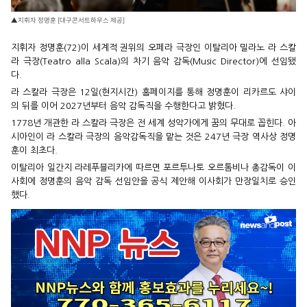
▲지휘자 정명훈 [대구콘서트하우스 제공]
지휘자 정명훈(72)이 세계적 권위의 오페라 극장인 이탈리아 밀라노 라 스칼
라 극장(Teatro alla Scala)의 차기 음악 감독(Music Director)에 선임됐
다.
라 스칼라 극장은 12일(현지시간) 홈페이지를 통해 정명훈이 리카르도 샤이
의 뒤를 이어 2027년부터 음악 감독직을 수행한다고 밝혔다.
1778년 개관한 라 스칼라 극장은 전 세계 성악가에게 꿈의 무대로 꼽힌다. 아
시아인이 라 스칼라 극장의 음악감독직을 맡는 것은 247년 극장 역사상 정명
훈이 최초다.
이탈리아 일간지 라레푸블리카에 따르면 포르투나토 오르톰비나 총감독이 이
사회에 정명훈의 음악 감독 선임안을 공식 제안해 이사회가 만장일치로 승인
했다.