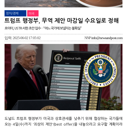
정치/경제
미국
트럼프 행정부, 무역 제안 마감일 수요일로 정해
로이터, USTR 서한 초안 입수…“어느 국가에 보낼지는 불확실”
입력: 2025-06-02 17:05:02
NNP
info@newsandpost.com
도널드 트럼프 행정부가 미국과 상호관세를 낮추기 위해 협상하는 국가들에
오는 4일(수)까지 '최상의 제안'(best offer)을 내놓으라고 요구할 계획이라